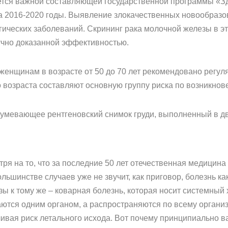
ется важной составляющей государственной программы «З
а 2016-2020 годы. Выявление злокачественных новообразо
гических заболеваний. Скрининг рака молочной железы в э
учно доказанной эффективностью.
м женщинам в возрасте от 50 до 70 лет рекомендовано регул
возраста составляют основную группу риска по возникнов
умевающее рентгеновский снимок груди, выполненный в дв
тря на то, что за последние 50 лет отечественная медицин
льшинстве случаев уже не звучит, как приговор, болезнь как
ы к тому же – коварная болезнь, которая носит системный
аются одним органом, а распространяются по всему органи
чивая риск летального исхода. Вот почему принципиально в