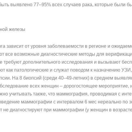
быть выявлено 77–95% всех случаев рака, которые были б
чной железы
га зависит от уровня заболеваемости в регионе и ожидае
ют все возможные диагностические методы для верификаци
же требуют дополнительного исследования и вызывают бес
 как патологические и служат поводом к назначению УЗИ
псии. На 8 биопсий (среди 40–49-летних) в среднем выявляют
следование всех женщин – дорогостоящее мероприятие, и 
жно учитывать также, что маммография, проводимая с инте
роведение маммографии с интервалом 6 мес нереально по 
т не диагностируют при маммографии (у женщин в возрасте 