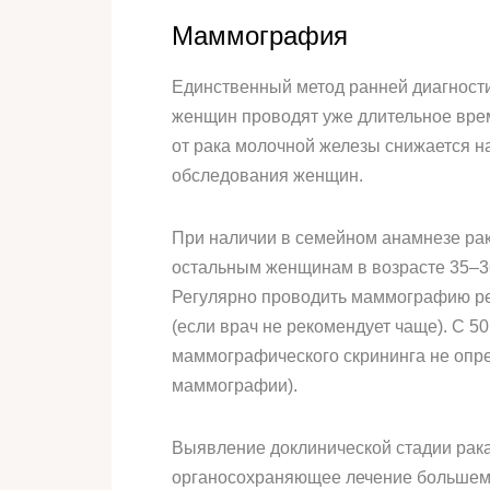
Маммография
Единственный метод ранней диагност
женщин проводят уже длительное врем
от рака молочной железы снижается н
обследования женщин.
При наличии в семейном анамнезе ра
остальным женщинам в возрасте 35–36
Регулярно проводить маммографию рек
(если врач не рекомендует чаще). С 
маммографического скрининга не опр
маммографии).
Выявление доклинической стадии рака
органосохраняющее лечение большему 