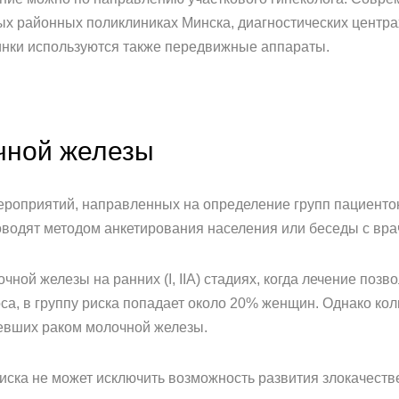
ых районных поликлиниках Минска, диагностических центра
инки используются также передвижные аппараты.
чной железы
роприятий, направленных на определение групп пациенток
оводят методом анкетирования населения или беседы с вра
ной железы на ранних (I, IIA) стадиях, когда лечение позв
са, в группу риска попадает около 20% женщин. Однако ко
левших раком молочной железы.
риска не может исключить возможность развития злокачест