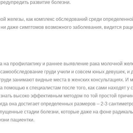
предупредить развитие болезни.
чной железы, как комплекс обследований среди определенн
й, ни даже симптомов возможного заболевания, видится р
а на профилактику и раннее выявление рака молочной желе
самообследование груди учили и совсем юных девушек, и д
груди занимают видные места в женских консультациях. И м
 помощью к специалистам после того, как сами находят у с
изнать высоко эффективным методом по той простой причи
огда она достигает определенных размеров – 2-3 сантиметр
апущенные стадии болезни, которые даже на фоне радикал
изни пациентки.