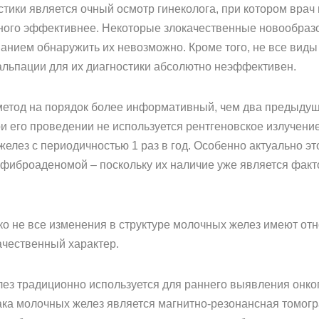
тики является очный осмотр гинеколога, при котором врач
ного эффективнее. Некоторые злокачественные новообразо
нием обнаружить их невозможно. Кроме того, не все виды
пальпации для их диагностики абсолютно неэффективен.
 метод на порядок более информативный, чем два предыду
ри его проведении не используется рентгеновское излучени
елез с периодичностью 1 раз в год. Особенно актуально э
, фиброаденомой – поскольку их наличие уже является факт
леко не все изменения в структуре молочных желез имеют от
ачественный характер.
лез традиционно используется для раннего выявления онко
ка молочных желез является магнитно-резонансная томогр