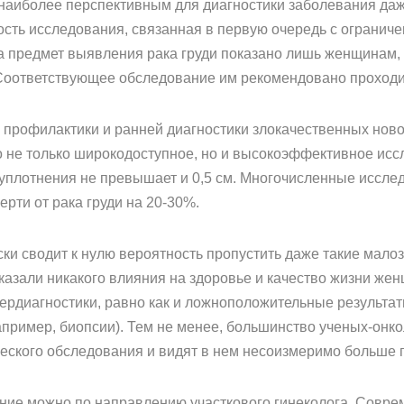
аиболее перспективным для диагностики заболевания даже
сть исследования, связанная в первую очередь с огранич
а предмет выявления рака груди показано лишь женщинам,
 Соответствующее обследование им рекомендовано проходит
 профилактики и ранней диагностики злокачественных нов
 не только широкодоступное, но и высокоэффективное исс
 уплотнения не превышает и 0,5 см. Многочисленные иссле
рти от рака груди на 20-30%.
и сводит к нулю вероятность пропустить даже такие мало
казали никакого влияния на здоровье и качество жизни же
пердиагностики, равно как и ложноположительные результа
пример, биопсии). Тем не менее, большинство ученых-онк
еского обследования и видят в нем несоизмеримо больше 
ние можно по направлению участкового гинеколога. Совр