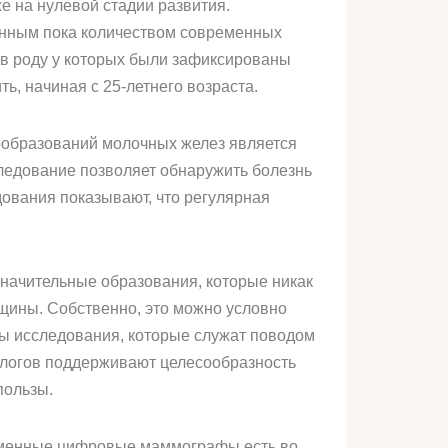
 на нулевой стадии развития.
енным пока количеством современных
 в роду у которых были зафиксированы
ь, начиная с 25-летнего возраста.
ообразований молочных желез является
ледование позволяет обнаружить болезнь
дования показывают, что регулярная
значительные образования, которые никак
нщины. Собственно, это можно условно
ты исследования, которые служат поводом
ологов поддерживают целесообразность
пользы.
еменные цифровые маммографы есть во