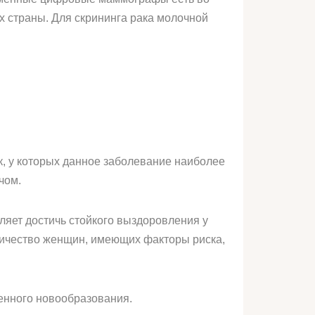
х страны. Для скрининга рака молочной
, у которых данное заболевание наиболее
чом.
оляет достичь стойкого выздоровления у
личество женщин, имеющих факторы риска,
венного новообразования.