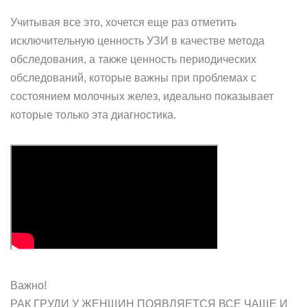
Учитывая все это, хочется еще раз отметить
исключительную ценность УЗИ в качестве метода
обследования, а также ценность периодических
обследований, которые важны при проблемах с
состоянием молочных желез, идеально показывает
которые только эта диагностика.
Важно!
РАК ГРУДИ У ЖЕНЩИН ПОЯВЛЯЕТСЯ ВСЕ ЧАЩЕ И