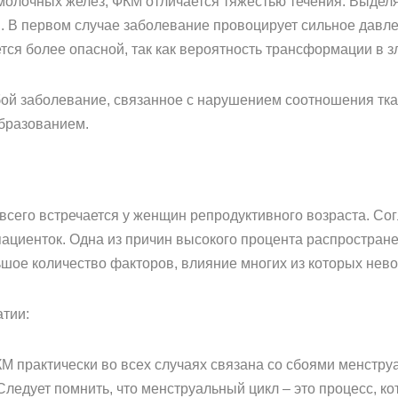
молочных желез, ФКМ отличается тяжестью течения. Выде
В первом случае заболевание провоцирует сильное давлен
ся более опасной, так как вероятность трансформации в 
бой заболевание, связанное с нарушением соотношения тк
бразованием.
всего встречается у женщин репродуктивного возраста. Со
ациенток. Одна из причин высокого процента распростране
ьшое количество факторов, влияние многих из которых нево
тии:
 практически во всех случаях связана со сбоями менструа
Следует помнить, что менструальный цикл – это процесс, ко