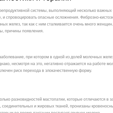
репродуктивной системы, выполняющий несколько важных 
е, и спровоцировать опасные осложнения. Фиброзно-кистоз
ых желез, так как с ним сталкивается очень много женщин.
ы, причины появления.
 заболевание, при котором в одной из долей молочных желе
нако, несмотря на это, негативно отражается на работе мо
сключен риск перехода в злокачественную форму.
колько разновидностей мастопатии, которые отличаются в з
, соединительных и жировых тканей, пронизаны кровеносн
которым во время лактации поступает грудное молоко.