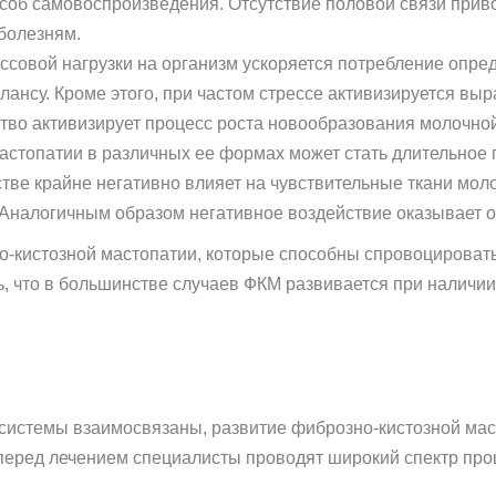
соб самовоспроизведения. Отсутствие половой связи приво
 болезням.
ссовой нагрузки на организм ускоряется потребление опред
лансу. Кроме этого, при частом стрессе активизируется вы
тво активизирует процесс роста новообразования молочно
астопатии в различных ее формах может стать длительное
ве крайне негативно влияет на чувствительные ткани моло
налогичным образом негативное воздействие оказывает об
-кистозной мастопатии, которые способны спровоцировать
ь, что в большинстве случаев ФКМ развивается при наличи
 системы взаимосвязаны, развитие фиброзно-кистозной мас
перед лечением специалисты проводят широкий спектр про