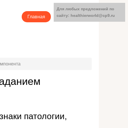
Для любых предложений по
сайту: healthierworld@cp9.ru
Главная
Категории
омпонента
ладанием
наки патологии,