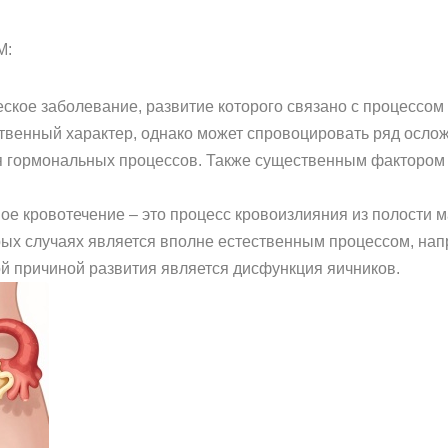
М:
еское заболевание, развитие которого связано с процессо
ственный характер, однако может спровоцировать ряд осло
 гормональных процессов. Также существенным фактором р
е кровотечение – это процесс кровоизлияния из полости 
рых случаях является вполне естественным процессом, нап
й причиной развития является дисфункция яичников.