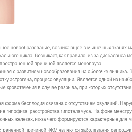
нное новообразование, возникающее в мышечных тканях ма
уального цикла. Возникает, как правило, из-за дисбаланса
спространенной причиной является менопауза.
занная с развитием новообразования на оболочке яичника. 
отку эстрогена, процесс овуляции. Является одной из наи
ые кровотечения в случае разрыва, при которых отсутстви
ая форма бесплодия связана с отсутствием овуляций. Нар
ние гипофиза, расстройства гипоталамуса. На фоне менстру
очных железах, из-за чего формируются характерные для м
остраненной причиной ФКМ являются заболевания репродук