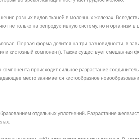
ения разных видов тканей в молочных железах. Вследстви
ют не только на репродуктивную систему, но и организм в 
вая. Первая форма делится на три разновидности, в завис
или кистозный компонент). Также существует смешанная ф
 компонента происходит сильное разрастание соединитель
адающее место занимается кистообразное новообразовани
бразованием отдельных уплотнений. Разрастание железист
елах.