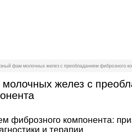
ный фам молочных желез с преобладанием фиброзного к
молочных желез с преоб
онента
м фиброзного компонента: приз
агностики и терапии