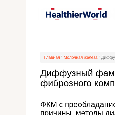
Главная
"
Молочная железа
"
Диффуз
Диффузный фам 
фиброзного комп
ФКМ с преобладание
причины, методы ди