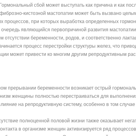
ормональный сбой может выступать как причина и как посл
фиброзно-кистозной мастопатии может быть вызвано целы
их процессов, при которых выработка определенных гормон
ю очередь являющийся первопричиной развития мастопатии
м отсутствии беременности, родов, и соответственно лакт
ачинается процесс перестройки структуры желез, что прив
ации может привести ко многим другим репродуктивным рас
ном прерывании беременности возникает острый гормональн
низм женщины полностью перестраиваться для выполнени
лияние на репродуктивную систему, особенно в том случае
сутствие полноценной половой жизни также оказывает нег
контакта в организме женщин активизируется ряд процессов