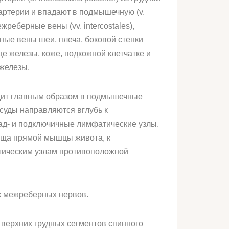
 артерии и впадают в подмышечную (v.
межреберные вены (vv. intercostales),
ные вены шеи, плеча, боковой стенки
е железы, коже, подкожной клетчатке и
железы.
одит главным образом в подмышечные
суды направляются вглубь к
ад- и подключичные лимфатические узлы.
ища прямой мышцы живота, к
тическим узлам противоположной
ек межреберных нервов.
 верхних грудных сегментов спинного