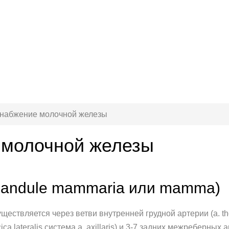
набжение молочной железы
 молочной железы
landule mammaria или mamma)
твляется через ветви внутренней грудной артерии (a. thora
a lateralis система a. axillaris) и 3-7 задних межреберных арт