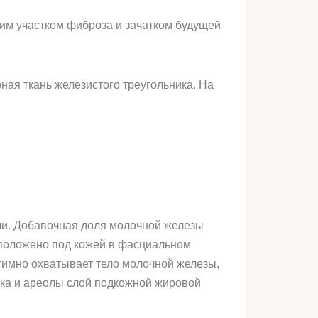
им участком фиброза и зачатком будущей
ая ткань железистого тре­угольника. На
ли. Добавочная доля молоч­ной железы
сположено под кожей в фасциальном
тимно охватывает тело молочной железы,
ска и ареолы слой подкожной жировой