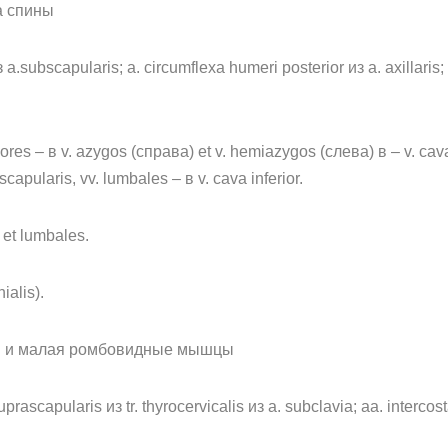
а спины
.subscapularis; a. circumflexa humeri posterior из a. axillaris; 
ores – в v. azygos (справа) et v. hemiazygos (слева) в – v. cava 
bscapularis, vv. lumbales – в v. cava inferior.
 et lumbales.
ialis).
шая и малая ромбовидные мышцы
rascapularis из tr. thyrocervicalis из a. subclavia; aa. intercos