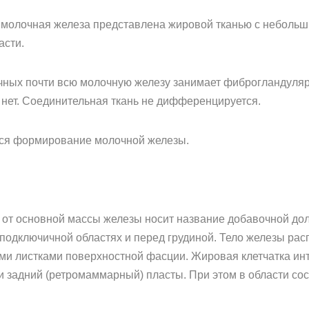
 молочная железа представлена жировой тканью с не­больш
асти.
чных почти всю молочную железу занимает фиброгландулярн
 нет. Соединительная ткань не дифференцируется.
тся формирование молочной железы.
о от основной массы железы носит название добавочной до
подключичной областях и перед грудиной. Тело железы ра
ми листками поверхностной фасции. Жировая клетчатка ин
задний (ретромаммарный) пласты. При этом в области со