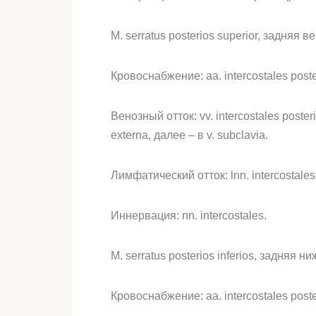
M. serratus posterios superior, задняя
Кровоснабжение: aa. intercostales posterio
Венозный отток: vv. intercostales posterio
externa, далее – в v. subclavia.
Лимфатический отток: lnn. intercostales
Иннервация: nn. intercostales.
M. serratus posterios inferios, задняя
Кровоснабжение: aa. intercostales poster