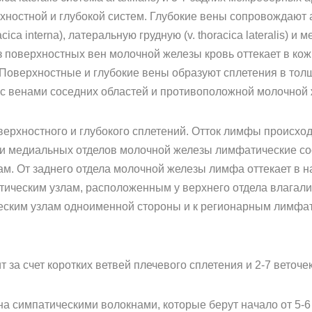
рхностной и глубокой систем. Глубокие вены сопровождают
acica interna), латеральную грудную (v. thoracica lateralis) и 
з поверхностных вен молочной железы кровь оттекает в кож
 Поверхностные и глубокие вены образуют сплетения в толщ
с венами соседних областей и противоположной молочной 
верхностного и глубокого сплетений. Отток лимфы происх
 и медиальных отделов молочной железы лимфатические со
. От заднего отдела молочной железы лимфа оттекает в н
тическим узлам, расположенным у верхнего отдела влагал
ским узлам одноименной стороны и к регионарным лимфа
 за счет коротких ветвей плечевого сплетения и 2-7 веточ
а симпатическими волокнами, которые берут начало от 5-6