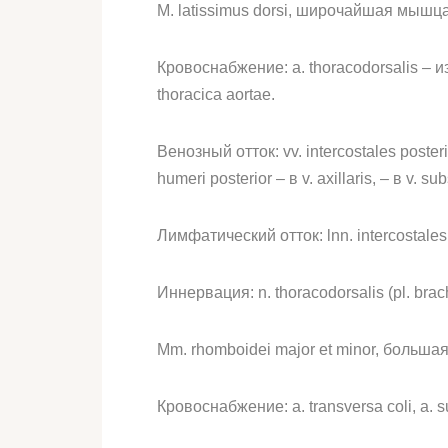
M. latissimus dorsi, широчайшая мышц
Кровоснабжение: a. thoracodorsalis – из a
thoracica aortae.
Венозный отток: vv. intercostales posteri
humeri posterior – в v. axillaris, – в v. su
Лимфатический отток: lnn. intercostales
Иннервация: n. thoracodorsalis (pl. brach
Mm. rhomboidei major et minor, боль
Кровоснабжение: a. transversa coli, a. sup