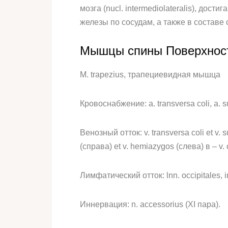
мозга (nucl. intermediolateralis), до
железы по сосудам, а также в составе
Мышцы спины Поверхно
M. trapezius, трапециевидная мышца
Кровоснабжение: a. transversa coli, a. sup
Венозный отток: v. transversa coli et v. s
(справа) et v. hemiazygos (слева) в – v. 
Лимфатический отток: lnn. occipitales, i
Иннервация: n. accessorius (XI пара).