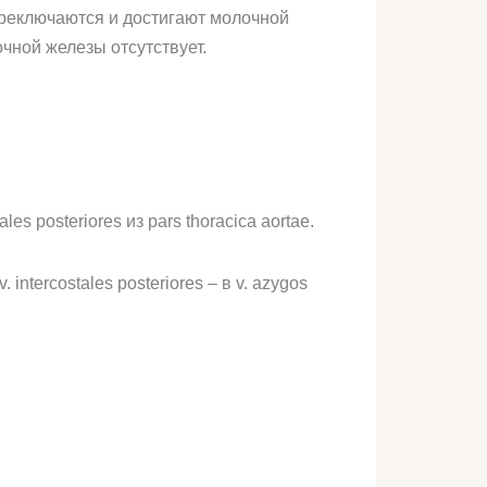
 переключаются и достигают молочной
чной железы отсутствует.
tales posteriores из pars thoracica aortae.
v. intercostales posteriores – в v. azygos