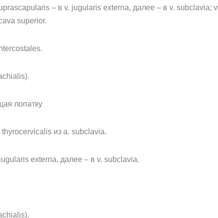
uprascapularis – в v. jugularis externa, далее – в v. subclavia; v
cava superior.
ntercostales.
chialis).
щая лопатку
thyrocervicalis из a. subclavia.
jugularis externa, далее – в v. subclavia.
chialis).