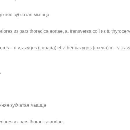
 верхняя зубчатая мышца
res из pars thoracica aortae, a. transversa coli из tr. thyrocerv
res – в v. azygos (справа) et v. hemiazygos (слева) в – v. cava s
.
 нижняя зубчатая мышца
iores из pars thoracica aortae.