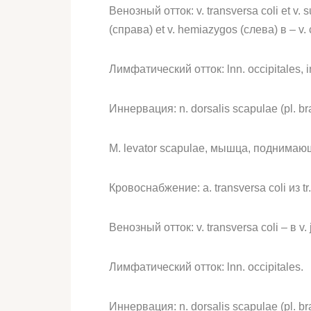
Венозный отток: v. transversa coli et v. s
(справа) et v. hemiazygos (слева) в – v. 
Лимфатический отток: lnn. occipitales, i
Иннервация: n. dorsalis scapulae (pl. bra
M. levator scapulae, мышца, поднимаю
Кровоснабжение: a. transversa coli из tr. 
Венозный отток: v. transversa coli – в v. 
Лимфатический отток: lnn. occipitales.
Иннервация: n. dorsalis scapulae (pl. bra