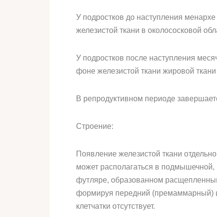
У подростков до наступления менархе
железистой ткани в околососковой обл
У подростков после наступления меся
фоне железистой ткани жировой ткани
В репродуктивном периоде завершае
Строение:
Появление железистой ткани от­дельн
может располагаться в подмышечной, 
футляре, образованном расщепленны­
формируя передний (премаммарный) и 
клетчатки отсутствует.