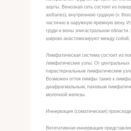
аорты. Венозная сеть состоит из пове
axillaries), внутреннюю грудную (v. thor
частично в наружную яремную вену. И
груди и вены эпигастральнои области.
широко анастомозируют между собой, 
Лимфатическая система состоит из по
лимфатические узлы. От центральных
парастернальным лимфатическим узлам
Возможен отток лимфы также к лимфа
диафрагмальным, паховым лимфатиче
молочной железы.
Иннервация (соматическая) происходит
Вегетативная иннервация представлен