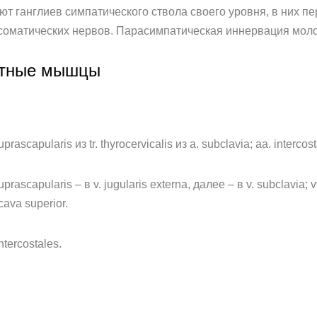
стигают ганглиев симпатического ствола своего уровня, в них
 соматических нервов. Парасимпатическая иннервация моло
стные мышцы
rascapularis из tr. thyrocervicalis из a. subclavia; aa. intercos
uprascapularis – в v. jugularis externa, далее – в v. subclavia; v
cava superior.
ntercostales.