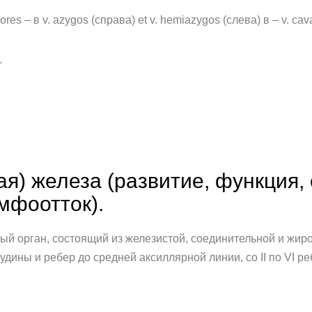
ores – в v. azygos (справа) et v. hemiazygos (слева) в – v. cava
.
ая) железа (развитие, функция,
мфоотток).
й орган, состоящий из железистой, соединитель­ной и жир
уди­ны и ребер до средней аксиллярной линии, со II по VI ре