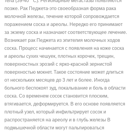
тела (39-40 ° С). Регионарные метастазы появляются
позже. Рак Педжета-это своеобразная форма рака
молочной железы, течение которой сопровождается
поражением соска и ареолы. Нередко его принимают
за экзему соска и назначают соответствующее лечение.
Возникает рак Педжета из эпителия молочных ходов
соска. Процесс начинается с появления на коже соска
и ареолы сухих чешуек, плотных корочек, трещин,
поверхностных эрозий с ярко-красной зернистой
поверхностью мокнет. Такое состояние может длиться
от нескольких месяцев до 3 лет и более. Иногда
больного беспокоят зуд, покалывание и боль в области
соска. Со временем сосок становится плоским,
втягивается, деформируется. В его основе появляется
плотный узел, который инфильтрирует сосок и
распространяется на ареолу и в глубь железы В
подмышечной области могут пальпироваться