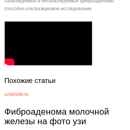
пальпируемые и непальпируемые фиброаденомы
способно ультразвуковое исследование.
Похожие статьи
uziprosto.ru
Фиброаденома молочной
железы на фото узи