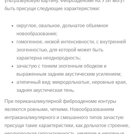
ультразвуковую картину. Фиброаденоме на УЗИ могут
быть присущи следующие характеристики:
округлое, овальное, дольчатое объемное
новообразование;
гомогенное, низкой интенсивности, с внутренней
эхогенностью, для которой может быть
характерна неоднородность;
зачастую с тонким эхогенным ободком и
выраженным задним акустическим усилением;
атипичный вид: микродольчатые, неровные края,
задняя акустическая тень.
При периканаликулярной фиброаденоме контуры
являются ровными, четкими. Новообразованиям
интраканаликулярного и смешанного типов зачастую
присущи такие характеристики, как дольчатое строение,
неоднородная гипоэхогенность, нечеткие и неровные