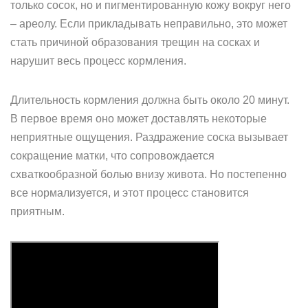
только сосок, но и пигментированную кожу вокруг него
– ареолу. Если прикладывать неправильно, это может
стать причиной образования трещин на сосках и
нарушит весь процесс кормления.
Длительность кормления должна быть около 20 минут.
В первое время оно может доставлять некоторые
неприятные ощущения. Раздражение соска вызывает
сокращение матки, что сопровождается
схваткообразной болью внизу живота. Но постепенно
все нормализуется, и этот процесс становится
приятным.