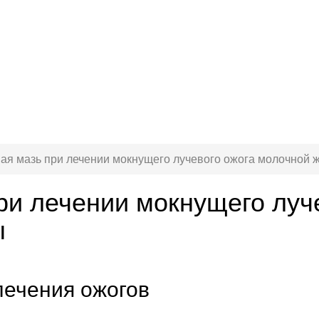
ая мазь при лечении мокнущего лучевого ожога молочной 
ри лечении мокнущего луч
ы
лечения ожогов