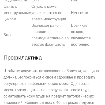
Подвижность
Есть
Нет
Связь с
Опухоль может
менструальным
увеличиваться во
Нет связи
циклом
время менструации
Возникает рано,
Возникает
появляется
поздно,
Боль
преимущественно во
ощущается
вторую фазу цикла
постоянно
Профилактика
Чтобы не допустить возникновения болезни, женщина
должна беспокоиться о своём здоровье и проводить
регулярные профилактические меры. Один раз в
месяц нужно тщательно прощупывать свою грудь,
осматривать кожу груди на предмет патологических
изменений. Женщинам после 40 лет рекомендуется