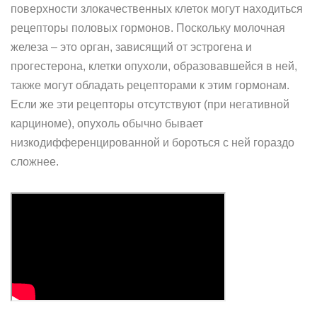
поверхности злокачественных клеток могут находиться
рецепторы половых гормонов. Поскольку молочная
железа – это орган, зависящий от эстрогена и
прогестерона, клетки опухоли, образовавшейся в ней,
также могут обладать рецепторами к этим гормонам.
Если же эти рецепторы отсутствуют (при негативной
карциноме), опухоль обычно бывает
низкодифференцированной и бороться с ней гораздо
сложнее.