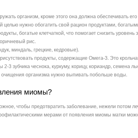
ружать организм, кроме этого она должна обеспечивать ег
 целью нужно обогатить свой рацион продуктами, богатыми 
дукты, богатые клетчаткой, что помогает снизить уровень э
коричневый рис.
дук, миндаль, грецкие, кедровые).
рисутствовать продукты, содержащие Омега-3. Это крольча
2-3 зубчика чеснока, куркуму, корицу, кориандр, семена ль
и очищения организма нужно выпивать побольше воды.
явления миомы?
можное, чтобы предотвратить заболевание, нежели потом л
рофилактическими мерами от появления миомы матки можно