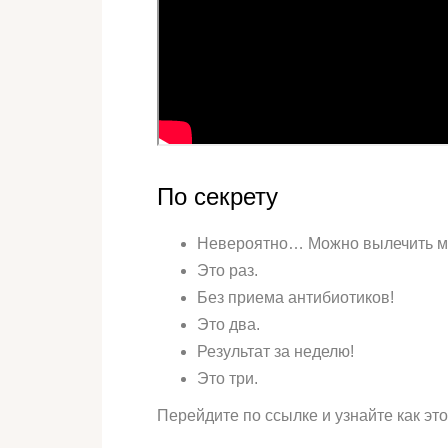
По секрету
Невероятно… Можно вылечить ми
Это раз.
Без приема антибиотиков!
Это два.
Результат за неделю!
Это три.
Перейдите по ссылке и узнайте как эт