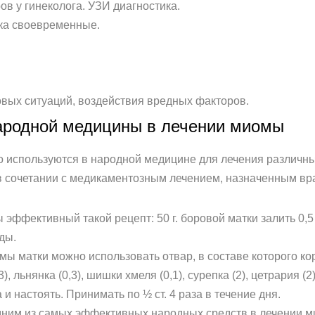
в у гинеколога. УЗИ диагностика.
ка своевременные.
овых ситуаций, воздействия вредных факторов.
родной медицины в лечении миомы
ко используются в народной медицине для лечения различн
в сочетании с медикаментозным лечением, назначенным вр
ффективный такой рецепт: 50 г. боровой матки залить 0,5 л
ды.
ы матки можно использовать отвар, в составе которого коре
), льнянка (0,3), шишки хмеля (0,1), сурепка (2), цетрария (2
 и настоять. Принимать по ½ ст. 4 раза в течение дня.
одним из самых эффективных народных средств в лечении м