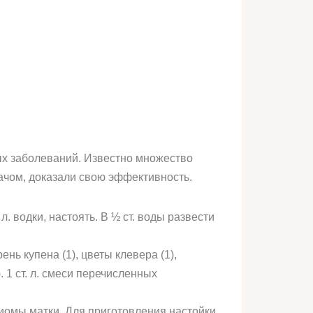
ых заболеваний. Известно множество
ачом, доказали свою эффективность.
. водки, настоять. В ½ ст. воды развести
нь купена (1), цветы клевера (1),
). 1 ст. л. смеси перечисленных
иомы матки. Для приготовления настойки