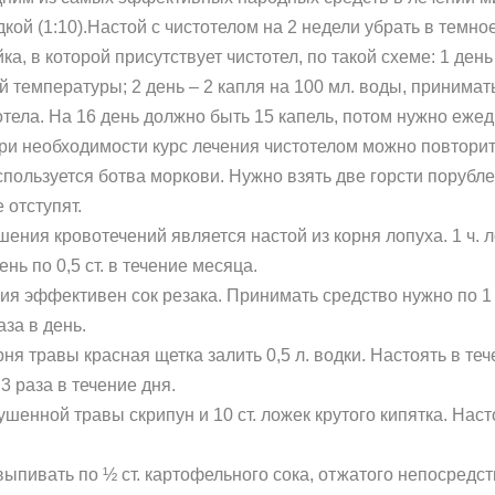
дкой (1:10).Настой с чистотелом на 2 недели убрать в темн
а, в которой присутствует чистотел, по такой схеме: 1 ден
 температуры; 2 день – 2 капля на 100 мл. воды, принимат
отела. На 16 день должно быть 15 капель, потом нужно ежед
При необходимости курс лечения чистотелом можно повторит
ользуется ботва моркови. Нужно взять две горсти порублен
 отступят.
ния кровотечений является настой из корня лопуха. 1 ч. 
ень по 0,5 ст. в течение месяца.
я эффективен сок резака. Принимать средство нужно по 1 с
за в день.
рня травы красная щетка залить 0,5 л. водки. Настоять в теч
3 раза в течение дня.
ушенной травы скрипун и 10 ст. ложек крутого кипятка. Насто
ыпивать по ½ ст. картофельного сока, отжатого непосредств