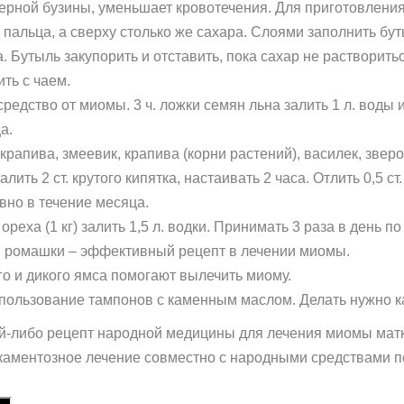
ерной бузины, уменьшает кровотечения. Для приготовления 
 пальца, а сверху столько же сахара. Слоями заполнить бу
. Бутыль закупорить и отставить, пока сахар не растворить
ть с чаем.
едство от миомы. 3 ч. ложки семян льна залить 1 л. воды и
а.
крапива, змеевик, крапива (корни растений), василек, звер
алить 2 ст. крутого кипятка, настаивать 2 часа. Отлить 0,5 ст
вно в течение месяца.
реха (1 кг) залить 1,5 л. водки. Принимать 3 раза в день по 
 ромашки – эффективный рецепт в лечении миомы.
о и дикого ямса помогают вылечить миому.
пользование тампонов с каменным маслом. Делать нужно к
й-либо рецепт народной медицины для лечения миомы матк
каментозное лечение совместно с народными средствами п