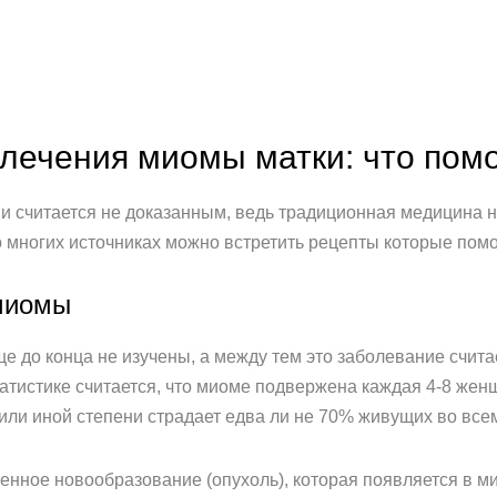
лечения миомы матки: что помо
считается не доказанным, ведь традиционная медицина н
 многих источниках можно встретить рецепты которые пом
миомы
 до конца не изучены, а между тем это заболевание счит
татистике считается, что миоме подвержена каждая 4-8 жен
й или иной степени страдает едва ли не 70% живущих во вс
нное новообразование (опухоль), которая появляется в ми