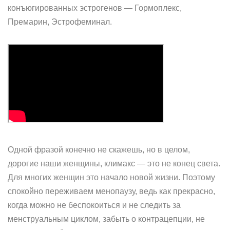
конъюгированных эстрогенов — Гормоплекс,
Премарин, Эстрофеминал.
Одной фразой конечно не скажешь, но в целом,
дорогие наши женщины, климакс — это не конец света.
Для многих женщин это начало новой жизни. Поэтому
спокойно переживаем менопаузу, ведь как прекрасно,
когда можно не беспокоиться и не следить за
менструальным циклом, забыть о контрацепции, не