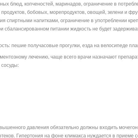
ных блюд, копченостей, маринадов, ограничение в потребл
продуктов, бобовых, морепродуктов, овощей, зелени и фру
ния спиртными напитками, ограничение в употреблении креп
и сбалансированном питании жидкость не будет задерживат
сть: пешие получасовые прогулки, езда на велосипеде пл
ментозному лечению, чаще всего врачи назначают препара
 сосуды:
овышенного давления обязательно должны входить мочего
отеков. Гипертония на фоне климакса нуждается в приеме 