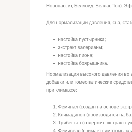
Новопассит, Беллоид, БелласПон). Эф
Для нормализации давления, сна, ста
настойка пустырника;
экстракт валерианы;
настойка пиона;
настойка боярышника.
Нормализация высокого давления во в
добавки или гомеопатические средств
при климаксе:
Феминал (создан на основе экстр
Климадинон (производится на ба
Трибестан (содержит экстракт су
Фемивелл (снимает симптомы кли