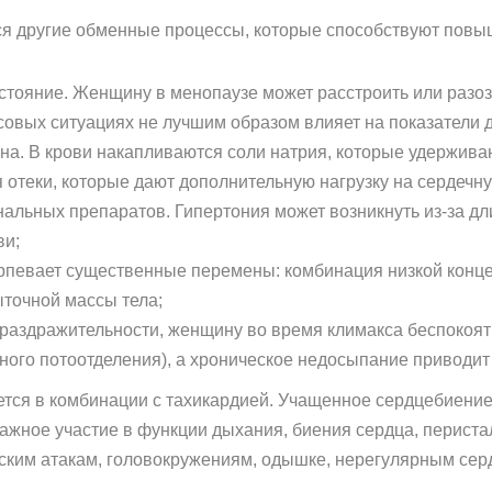
ся другие обменные процессы, которые способствуют пов
тояние. Женщину в менопаузе может расстроить или разоз
совых ситуациях не лучшим образом влияет на показатели 
а. В крови накапливаются соли натрия, которые удержива
 отеки, которые дают дополнительную нагрузку на сердечн
льных препаратов. Гипертония может возникнуть из-за дл
ви;
рпевает существенные перемены: комбинация низкой конце
ыточной массы тела;
аздражительности, женщину во время климакса беспокоят
ного потоотделения), а хроническое недосыпание приводит
ется в комбинации с тахикардией. Учащенное сердцебиение
ажное участие в функции дыхания, биения сердца, периста
еским атакам, головокружениям, одышке, нерегулярным се