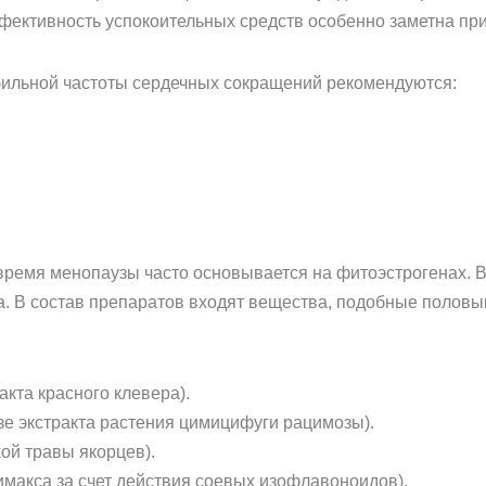
фективность успокоительных средств особенно заметна пр
бильной частоты сердечных сокращений рекомендуются:
ремя менопаузы часто основывается на фитоэстрогенах. В
а. В состав препаратов входят вещества, подобные половы
акта красного клевера).
зе экстракта растения цимицифуги рацимозы).
хой травы якорцев).
макса за счет действия соевых изофлавоноидов).