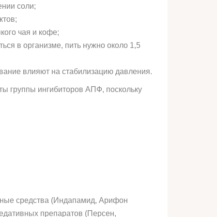
ении соли;
ктов;
кого чая и кофе;
ься в организме, пить нужно около 1,5
авание влияют на стабилизацию давления.
ты группы ингибиторов АПФ, поскольку
нные средства (Индапамид, Арифон
седативных препаратов (Персен,