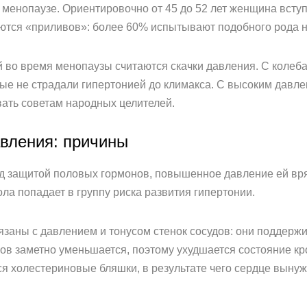
 менопаузе. Ориентировочно от 45 до 52 лет женщина всту
аются «приливов»: более 60% испытывают подобного рода 
 во время менопаузы считаются скачки давления. С колеб
ые не страдали гипертонией до климакса. С высоким давл
ать советам народных целителей.
вления: причины
 защитой половых гормонов, повышенное давление ей вряд
ла попадает в группу риска развития гипертонии.
заны с давлением и тонусом стенок сосудов: они поддержи
ов заметно уменьшается, поэтому ухудшается состояние кр
ся холестериновые бляшки, в результате чего сердце вынуж