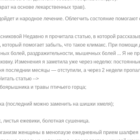
рат на основе лекарственных трав).
дойдет и народное лечение. Облегчить состояние помогают 
никовой Недавно я прочитала статью, в которой рассказы
который помогает забыть, что такое климакс. При помощи 
ных болей, раздражительности, мышечных болей ... Я не п
ковку. Изменения я заметила уже через неделю: постоянные
я последнии месяцы — отступили, а через 2 недели пропали
Читать статью -->
 боярышника и травы птичьего горца;
ка (последний можно заменить на шишки хмеля);
, листья ежевики, болотная сушеница.
рганизм женщины в менопаузе ежедневный прием шалфея и