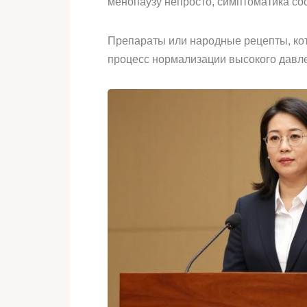
менопаузу непросто, симптоматика со
Препараты или народные рецепты, кот
процесс нормализации высокого давле