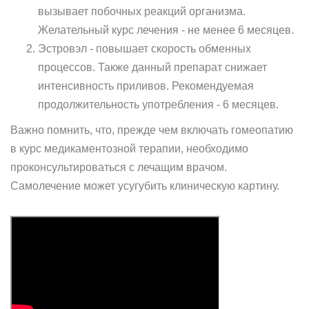
вызывает побочных реакций организма.
Желательный курс лечения - не менее 6 месяцев.
Эстровэл - повышает скорость обменных
процессов. Также данный препарат снижает
интенсивность приливов. Рекомендуемая
продолжительность употребления - 6 месяцев.
Важно помнить, что, прежде чем включать гомеопатию
в курс медикаментозной терапии, необходимо
проконсультироваться с лечащим врачом.
Самолечение может усугубить клиническую картину.