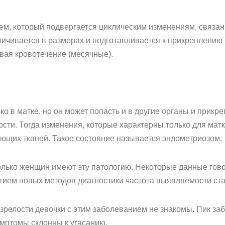
ием, который подвергается циклическим изменениям, связ
личивается в размерах и подготавливается к прикреплению 
ывая кровотечение (месячные).
о в матке, но он может попасть и в другие органы и прикре
ости. Тогда изменения, которые характерны только для матк
ющих тканей. Такое состояние называется эндометриозом.
колько женщин имеют эту патологию. Некоторые данные гово
итием новых методов диагностики частота выявляемости ста
зрелости девочки с этим заболеванием не знакомы. Пик за
имптомы склонны к угасанию.