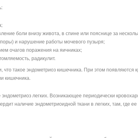
:
;
ение боли внизу живота, в спине или пояснице за несколь
поры) и нарушение работы мочевого пузыря;
ием очагов поражения на яичниках;
томляемость, радикулит.
 что такое эндометриоз кишечника. При этом появляются 
ии кишечника.
ое эндометриоз легких. Возникающее периодически кровохар
рдит наличие эндометриоидной ткани в легких, там, где ее