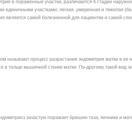
трия в пораженные участки, различаются 4 стадии наружно
и единичными участками; легкая, умеренная и тяжелая (б
адия является самой болезненной для пациентки и самой сл
м называют процесс разрастания эндометрия матки в ее м
ся в толще мышечной стенки матки. По-другому такой вид 
ндометриоз зачастую поражает брюшин таза, яичники и ма