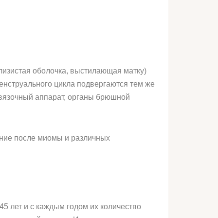
лизистая оболочка, выстилающая матку)
 менструального цикла подвергаются тем же
связочный аппарат, органы брюшной
ание после миомы и различных
5 лет и с каждым годом их количество