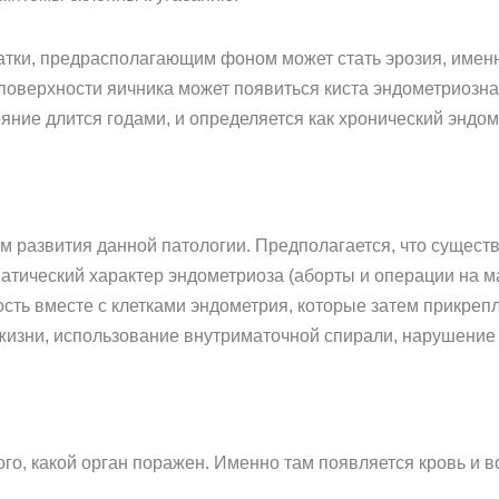
атки, предрасполагающим фоном может стать эрозия, имен
а поверхности яичника может появиться киста эндометриоз
ние длится годами, и определяется как хронический эндом
м развития данной патологии. Предполагается, что сущест
тический характер эндометриоза (аборты и операции на мал
сть вместе с клетками эндометрия, которые затем прикреп
жизни, использование внутриматочной спирали, нарушение
ого, какой орган поражен. Именно там появляется кровь и 