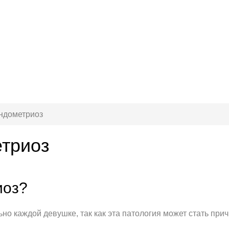
эндометриоз
етриоз
иоз?
льно каждой девушке, так как эта патология может стать п