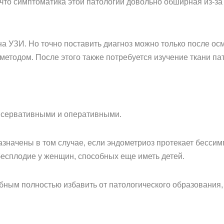
 что симптоматика этой патологии довольно обширная из-з
 УЗИ. Но точно поставить диагноз можно только после осм
етодом. После этого также потребуется изучение ткани пат
нсервативными и оперативными.
азначены в том случае, если эндометриоз протекает бесси
бесплодие у женщин, способных еще иметь детей.
бным полностью избавить от патологического образования,