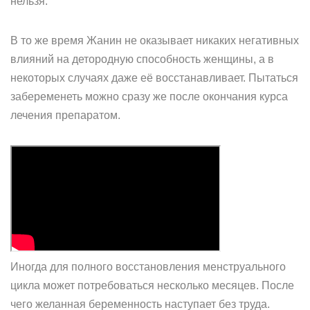
нельзя.
В то же время Жанин не оказывает никаких негативных
влияний на детородную способность женщины, а в
некоторых случаях даже её восстанавливает. Пытаться
забеременеть можно сразу же после окончания курса
лечения препаратом.
Иногда для полного восстановления менструального
цикла может потребоваться несколько месяцев. После
чего желанная беременность наступает без труда.