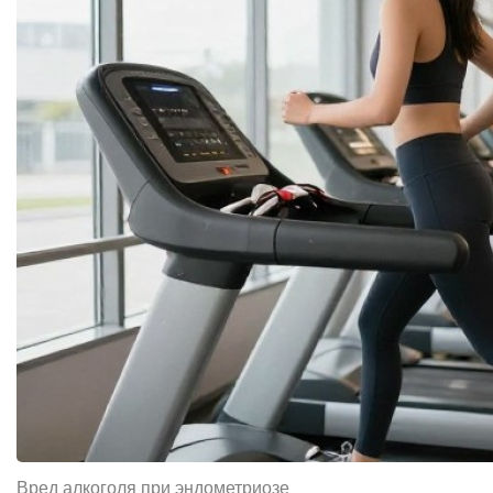
Вред алкоголя при эндометриозе