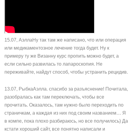
15.07, АэллаНу так там же написано, что или операция
или медикаментозное лечение тогда будет. Ну к
примеру ту же Визанну курс пропить можно будет, а
если сильно развилась то лапароскопия. Не
переживайте, найдут способ, чтобы устранить рецидив.
13.07, РыбкаАэлла. спасибо за разъяснение! Почитала,
разобралась как там переключать, чтобы все
прочитать. Оказалось, там нужно было переходить по
страничкам, а каждая из них под своим названием… Я
в компе, пока плохо разбираюсь, но все получилось) Да
кстати хороший сайт, все понятно написали и