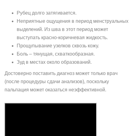
Рубец долго затягивается.
Неприятные ощущения в период менструальных
выделений. Из шва в этот период может
выступать красно-коричневая жидкость.
Прощупывание узелков сквозь кожу.
Боль – тянущая, схваткообразная.
Зуд в местах около образований.
Достоверно поставить диагноз может только врач
(после процедуры сдачи анализов), поскольку
пальпация может оказаться неэффективной.