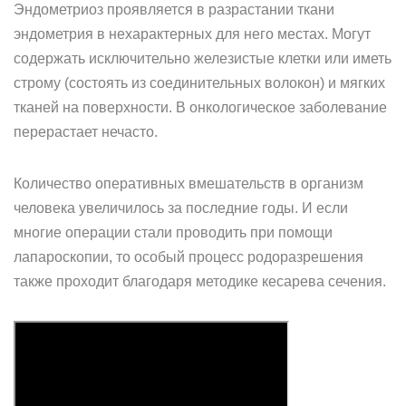
Эндометриоз проявляется в разрастании ткани
эндометрия в нехарактерных для него местах. Могут
содержать исключительно железистые клетки или иметь
строму (состоять из соединительных волокон) и мягких
тканей на поверхности. В онкологическое заболевание
перерастает нечасто.
Количество оперативных вмешательств в организм
человека увеличилось за последние годы. И если
многие операции стали проводить при помощи
лапароскопии, то особый процесс родоразрешения
также проходит благодаря методике кесарева сечения.