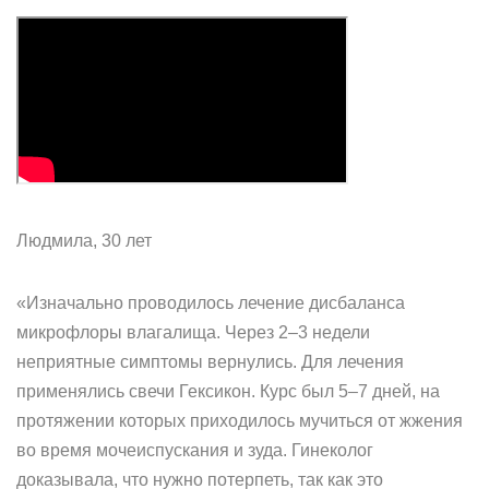
Людмила, 30 лет
«Изначально проводилось лечение дисбаланса
микрофлоры влагалища. Через 2–3 недели
неприятные симптомы вернулись. Для лечения
применялись свечи Гексикон. Курс был 5–7 дней, на
протяжении которых приходилось мучиться от жжения
во время мочеиспускания и зуда. Гинеколог
доказывала, что нужно потерпеть, так как это