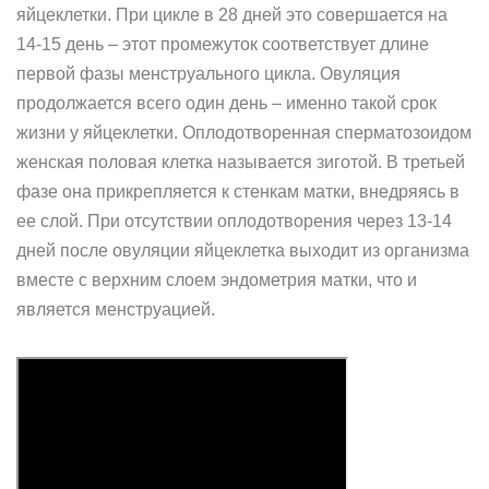
яйцеклетки. При цикле в 28 дней это совершается на
14-15 день – этот промежуток соответствует длине
первой фазы менструального цикла. Овуляция
продолжается всего один день – именно такой срок
жизни у яйцеклетки. Оплодотворенная сперматозоидом
женская половая клетка называется зиготой. В третьей
фазе она прикрепляется к стенкам матки, внедряясь в
ее слой. При отсутствии оплодотворения через 13-14
дней после овуляции яйцеклетка выходит из организма
вместе с верхним слоем эндометрия матки, что и
является менструацией.