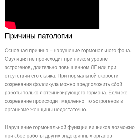
Причины патологии
Основная причина – нарушение гормонального фона.
Овуляция не происходит при низком уровне
эстрогенов, длительно повышенном ЛГ или при
отсутствии его скачка. При нормальной скорости
созревания фолликула можно предположить сбой
работы только лютеинизирующего гормона. Если же
созревание происходит медленно, то эстрогенов в
организме женщины недостаточно.
Нарушение гормональной функции яичников возможно
при сбое работы других эндокринных органов –