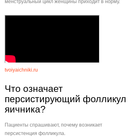
менструальный цикл женщины приходит в норму.
tvoiyaichniki.ru
Что означает
персистирующий фолликул
яичника?
Пациенты спрашивают, почему возникает
персистенция фолликула.