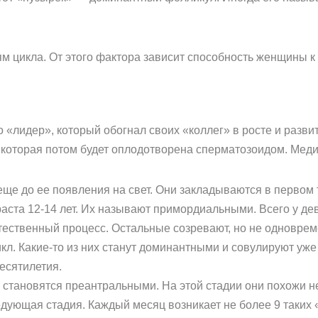
м цикла. От этого фактора зависит способность женщины к
«лидер», который обогнал своих «коллег» в росте и развити
, которая потом будет оплодотворена сперматозоидом. Меди
еще до ее появления на свет. Они закладываются в первом
зраста 12-14 лет. Их называют примордиальными. Всего у де
стественный процесс. Остальные созревают, но не одноврем
л. Какие-то из них станут доминантными и совулируют уже в
есятилетия.
о становятся преантральными. На этой стадии они похожи не
ующая стадия. Каждый месяц возникает не более 9 таких «