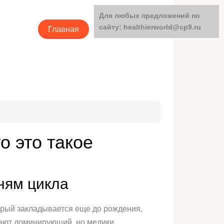
Для любых предложений по
сайту: healthierworld@cp9.ru
Главная
Категории
о это такое
ням цикла
торый закладывается еще до рождения,
вают доминирующий, но медики