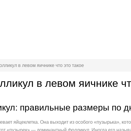
ликул в левом яичнике что это такое
ликул в левом яичнике чт
кул: правильные размеры по д
евает яйцеклетка. Она выходит из особого «пузырька», ко
 Этот «пузырек» — доминантный фолликул. Иногда его назы