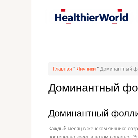
Главная
"
Яичники
"
Доминантный фол
Доминантный фол
Доминантный фолли
Каждый месяц в женском яичнике созр
постепенно зреет, а потом лопается.