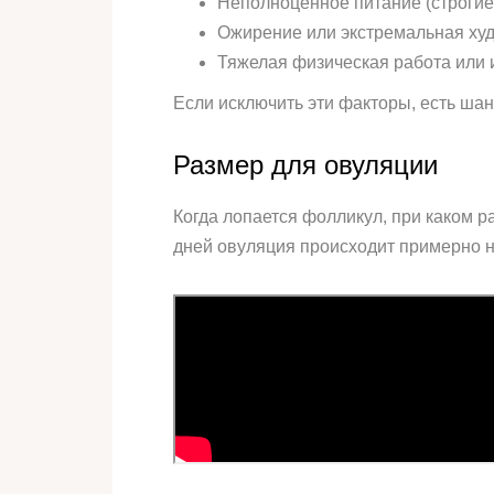
Неполноценное питание (строгие 
Ожирение или экстремальная худ
Тяжелая физическая работа или
Если исключить эти факторы, есть шан
Размер для овуляции
Когда лопается фолликул, при каком р
дней овуляция происходит примерно на