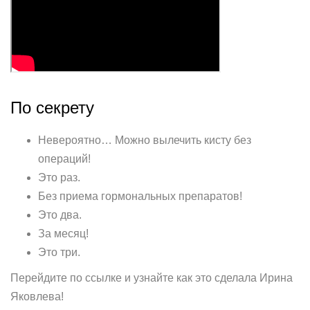
По секрету
Невероятно… Можно вылечить кисту без
операций!
Это раз.
Без приема гормональных препаратов!
Это два.
За месяц!
Это три.
Перейдите по ссылке и узнайте как это сделала Ирина
Яковлева!