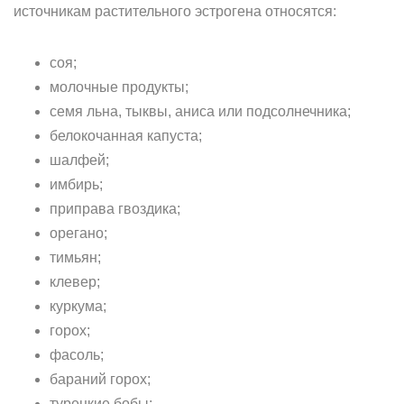
источникам растительного эстрогена относятся:
соя;
молочные продукты;
семя льна, тыквы, аниса или подсолнечника;
белокочанная капуста;
шалфей;
имбирь;
приправа гвоздика;
орегано;
тимьян;
клевер;
куркума;
горох;
фасоль;
бараний горох;
турецкие бобы;