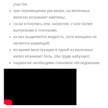
участок;
при перемещении рук вверх, на молочных
железах возникают вмятины;
соски втянулись или, напротив, стали более
выпуклыми и плотными;
из них выделяется жидкость, хотя женщина не
является кормящей;
во время менструации в одной из молочных
желез возникает боль, обе груди набухают;
пациентке необходимо плановое обследование.