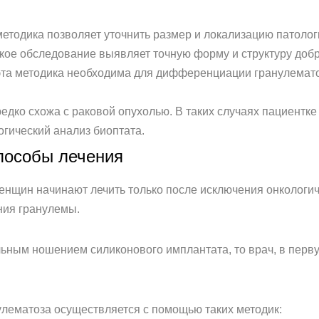
етодика позволяет уточнить размер и локализацию патолог
ое обследование выявляет точную форму и структуру доб
эта методика необходима для дифференциации гранулемато
едко схожа с раковой опухолью. В таких случаях пациентк
огический анализ биоптата.
пособы лечения
енщин начинают лечить только после исключения онкологи
ния гранулемы.
льным ношением силиконового имплантата, то врач, в перву
улематоза осуществляется с помощью таких методик: