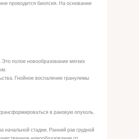
ине проводится биопсия. На основании
й. Это полое новообразование мягких
ым.
льства. Гнойное воспаление гранулемы
 трансформироваться в раковую опухоль.
а начальной стадии. Ранний рак грудной
качественное новообразование от