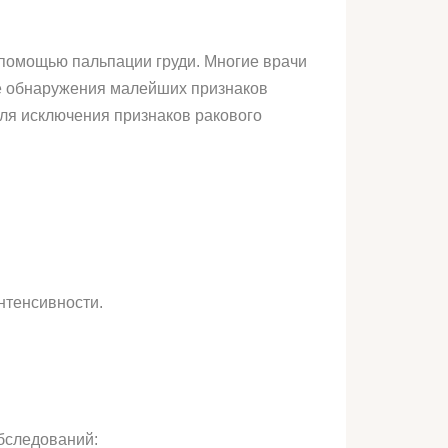
 помощью пальпации груди. Многие врачи
е обнаружения малейших признаков
ля исключения признаков ракового
нтенсивности.
обследований: