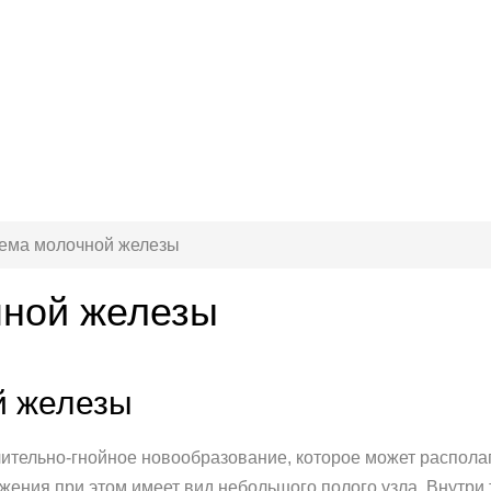
ема молочной железы
чной железы
й железы
ительно-гнойное новообразование, которое может располаг
ажения при этом имеет вид небольшого полого узла. Внутри