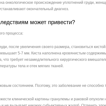
 на онкологическое происхождение уплотнений груди, женщ
устанавливают окончательный диагноз.
следствиям может привести?
го процесса:
уди, после увеличения своего размера, становиться кисто
 превышает 5-7 мм. Киста наполнена кровянистым содержим
а, что требует незамедлительного хирургического вмешате
ературы тела и отек мягких тканей.
аковым состоянием. Поэтому, это заболевание не способно
ожести клинической картины гранулемы и раковой опухоли н
 и не вызывает никаких субъективных жалоб. Отличить зло