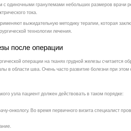
м с одиночными гранулемами небольших размеров врачи р
трического тока.
рименяют выжидательную методику терапии, которая закл
рургической технологии лечения.
зы после операции
гической операции на тканях грудной железы считается об
ы в области шва. Очень часто развитие болезни при этом 
кого узла пациент должен действовать в таком порядке:
рачу-онкологу. Во время первичного визита специалист про
ание.