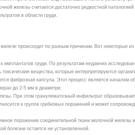
очной железы считается достаточно редкостной патологией
тратов в области груди.
железе происходит по разным причинам. Вот некоторые из 
 имплантатов груди. По результатам недавних исследован
ть токсические вещества, которые интерпретируются орган
ется фиброзная капсула. Этот процесс является началом о
ерах до 2-5 мм в диаметре.
лезы. При этом гранулематозный инфильтрат образовывает
относится к группе грибковых поражений и может сопровож
емное поражение соединительной ткани молочной железы 
кой болезни остается не установленной.