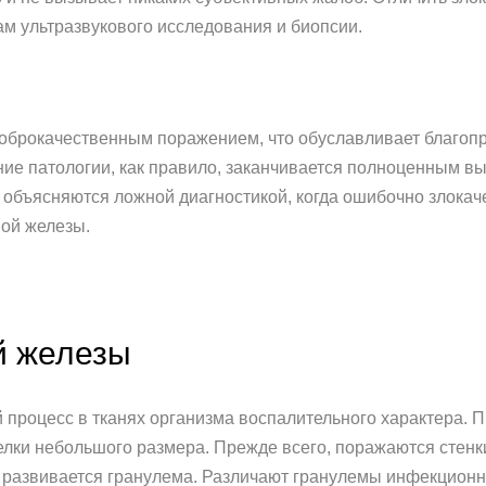
ам ультразвукового исследования и биопсии.
доброкачественным поражением, что обуславливает благоп
ние патологии, как правило, заканчивается полноценным в
объясняются ложной диагностикой, когда ошибочно злока
ой железы.
й железы
процесс в тканях организма воспалительного характера. П
елки небольшого размера. Прежде всего, поражаются стенк
в развивается гранулема. Различают гранулемы инфекцион