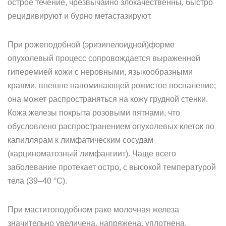
острое течение, чрезвычайно злокачественны, быстро
рецидивируют и бурно метастазируют.
При рожеподобной (эризипелоидной)форме
опухолевый процесс сопровождается выраженной
гиперемией кожи с неровными, языкообразными
краями, внешне напоминающей рожистое воспаление;
она может распространяться на кожу грудной стенки.
Кожа железы покрыта розовыми пятнами, что
обусловлено распространением опухолевых клеток по
капиллярам к лимфатическим сосудам
(карциноматозный лимфангиит). Чаще всего
заболевание протекает остро, с высокой температурой
тела (39–40 °С).
При маститоподобном раке молочная железа
значительно увеличена, напряжена, уплотнена,