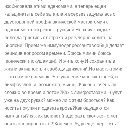
изобиловала этими аденомами, а теперь ещеи
кальцинаты в себе затаила,я всерьез задумалась о
двусторонней профилактической мастэктомии с
одномоментной реконструкцией.Не хочу каждые
полгода трястись от страха и регулярно ходить на
биопсии. Прием же иммунодепрессантавообще делает
рецидив вопросом времени. Боюсь.Химии боюсь
панически (покушамши). И жить хочу.И сохранить в
жизни активность и свободу движений.Но мастэктомия
- это нам не насморк. Это удаление многих тканей, и
лимфоузлов, и, возможно, мышц...Как оно, очень ли
сложно во время и потом?Как с лимфостазами - будут
уже на двух руках? можно ли с этим бороться? Как
носить покупки и сдавать кровь?Как ощущаются
импланты? как их меняют (надо раз в сколько-то лет
опять оперироваться?)Конечно, буду еще шерстить