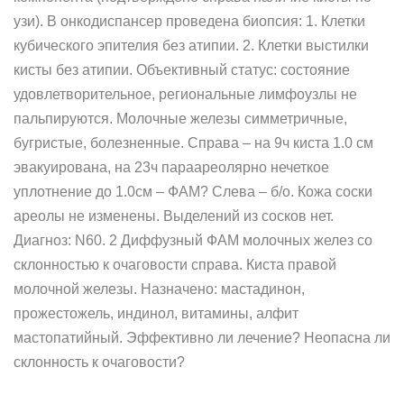
узи). В онкодиспансер проведена биопсия: 1. Клетки
кубического эпителия без атипии. 2. Клетки выстилки
кисты без атипии. Объективный статус: состояние
удовлетворительное, региональные лимфоузлы не
пальпируются. Молочные железы симметричные,
бугристые, болезненные. Справа – на 9ч киста 1.0 см
эвакуирована, на 23ч параареолярно нечеткое
уплотнение до 1.0см – ФАМ? Слева – б/о. Кожа соски
ареолы не изменены. Выделений из сосков нет.
Диагноз: N60. 2 Диффузный ФАМ молочных желез со
склонностью к очаговости справа. Киста правой
молочной железы. Назначено: мастадинон,
прожестожель, индинол, витамины, алфит
мастопатийный. Эффективно ли лечение? Неопасна ли
склонность к очаговости?