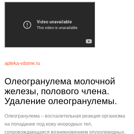
apteka-vdome.ru
Олеогранулема молочной
железы, полового члена.
Удаление олеогранулемы.
Олеогранулема – воспалительная реакция организма
на попадание под кожу инородных тел,
сопровождающаяся возникновением опухолевидных,