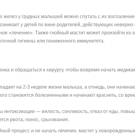
 желез у грудных малышей можно спутать с их воспалени
озникает у детей по вине родителей, действующих неверно
вное «лечение». Также гнойный мастит может произойти из
точной гигиены или пониженного иммунитета.
нка и обращаться к хирургу, чтобы вовремя начать медика
падает на 2-3 неделе жизни малыша, а отнюдь, они начина
ого становятся болезненными и начинают краснеть, со в
ы интоксикации — вялость, сонливость, отказ от еды, пов
тся рвота, понос, срыгивания.
ный процесс и не начать лечение, мастит у новорожденных 