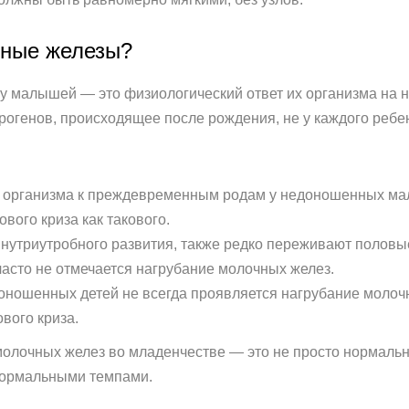
чные железы?
у малышей — это физиологический ответ их организма на 
рогенов, происходящее после рождения, не у каждого ребе
го организма к преждевременным родам у недоношенных ма
вого криза как такового.
утриутробного развития, также редко переживают половы
часто не отмечается нагрубание молочных желез.
доношенных детей не всегда проявляется нагрубание моло
вого криза.
олочных желез во младенчестве — это не просто нормальное
 нормальными темпами.