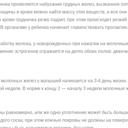
ебенка проявляется набухание грудных желез, вызванное по
нщины в крови можно найти массу этих веществ, и все они
 крови грудничка резко падает, при этом происходит резки
 организме у ребенка начинает главенствовать пролактин
ыработку молока, у новорожденных при нажатии на молочны
ияние эстрогенов отражается на детях обоих полов: девочк
 молочных желез у малышей начинается на 3-4 день жизни,
вой недели. В норме к концу 2 — началу 3 недели молочные
ы равномерно, или же одно уплотнение может быть больше
дого соска, при этом кожные покровы не должны на поверхн
должны быть равномерно мягкими, без узлов.