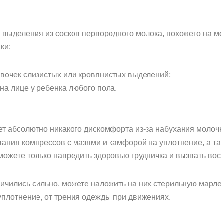
выделения из сосков первородного молока, похожего на м
ки:
евочек слизистых или кровянистых выделений;
на лице у ребенка любого пола.
т абсолютно никакого дискомфорта из-за набухания молоч
вания компрессов с мазями и камфорой на уплотнение, а т
ожете только навредить здоровью грудничка и вызвать во
ичились сильно, можете наложить на них стерильную марлев
уплотнение, от трения одежды при движениях.