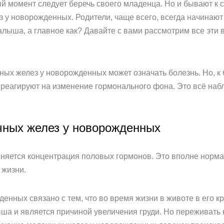
ый момент следует беречь своего младенца. Но и бывают к 
 у новорожденных. Родители, чаще всего, всегда начинают
алыша, а главное как? Давайте с вами рассмотрим все эти 
ных желез у новорожденных может означать болезнь. Но, к
м реагируют на изменение гормонального фона. Это всё на
чных желез у новорожденных
яется концентрация половых гормонов. Это вполне нормал
 жизни.
нных связано с тем, что во время жизни в животе в его кр
а и является причиной увеличения груди. Но переживать не