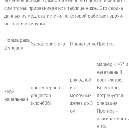
исследованиями. Самостоятельно не следует выявлять
симптомы, приравнивая их к таблице ниже. Это сводка
данных из мед. статистики, по которой работают врачи-
онкологи и хирурги.
Форма рака
Характеристика
Проявление
Прогноз
2 уровня
маркер Ki-67 и
негативный
рак одной
рост клеток.
прогестерона
из
Возможно,
хер2
рецептор
молочных
потребуется
начальный
(клон636)
желез до 3
операция.
см
Прогноз –
выживаемость
89%.