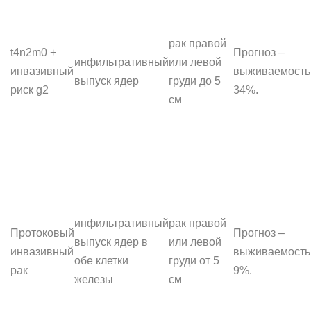
рак правой
t4n2m0 +
Прогноз –
инфильтративный
или левой
инвазивный
выживаемость
выпуск ядер
груди до 5
риск g2
34%.
см
инфильтративный
рак правой
Протоковый
Прогноз –
выпуск ядер в
или левой
инвазивный
выживаемость
обе клетки
груди от 5
рак
9%.
железы
см