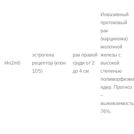
Инвазивный
протоковый
рак
(карцинома)
молочной
эстрогена
рак правой
железы с
t4n2m0
рецептор (клон
груди от 2
высокой
1D5)
до 4 см
степенью
полиморфизм
ядер. Прогноз
–
выживаемость
76%.