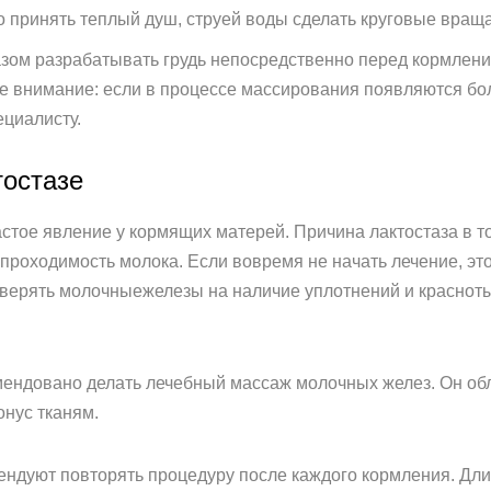
 принять теплый душ, струей воды сделать круговые враща
ом разрабатывать грудь непосредственно перед кормление
те внимание: если в процессе массирования появляются бо
ециалисту.
тостазе
частое явление у кормящих матерей. Причина лактостаза в т
проходимость молока. Если вовремя не начать лечение, это
верять молочныежелезы на наличие уплотнений и красноты
мендовано делать лечебный массаж молочных желез. Он обл
онус тканям.
ндуют повторять процедуру после каждого кормления. Дли