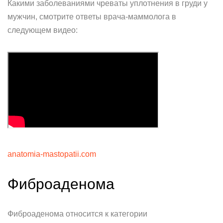
Какими заболеваниями чреваты уплотнения в груди у
мужчин, смотрите ответы врача-маммолога в
следующем видео:
anatomia-mastopatii.com
Фиброаденома
Фиброаденома относится к категории