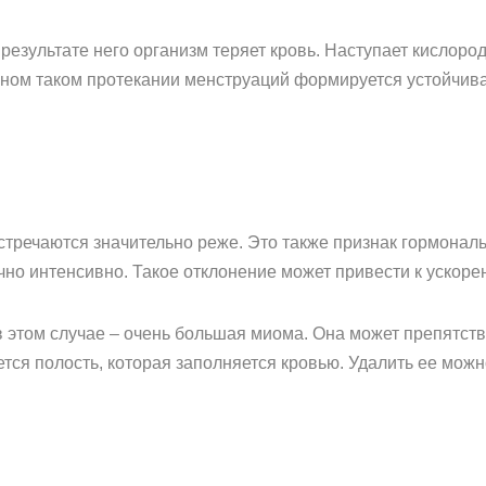
 результате него организм теряет кровь. Наступает кислоро
льном таком протекании менструаций формируется устойчива
тречаются значительно реже. Это также признак гормональн
чно интенсивно. Такое отклонение может привести к ускор
 этом случае – очень большая миома. Она может препятств
ется полость, которая заполняется кровью. Удалить ее можн