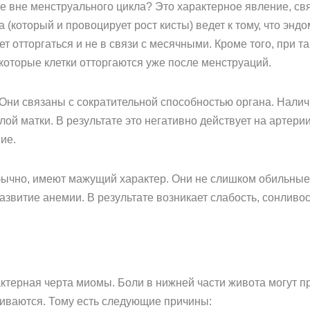
е вне менструального цикла? Это характерное явление, св
 (который и провоцирует рост кисты) ведет к тому, что эн
 отторгаться и не в связи с месячными. Кроме того, при 
которые клетки отторгаются уже после менструаций.
. Они связаны с сократительной способностью органа. Нали
ой матки. В результате это негативно действует на артери
ие.
ычно, имеют мажущий характер. Они не слишком обильные 
звитие анемии. В результате возникает слабость, сонливос
ктерная черта миомы. Боли в нижней части живота могут пр
ливаются. Тому есть следующие причины: