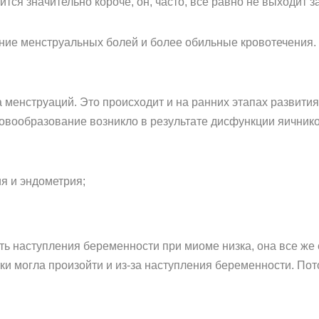
тся значительно короче, он, часто, все равно не выходит з
ие менструальных болей и более обильные кровотечения. 
а менструаций. Это происходит и на ранних этапах развити
 новообразование возникло в результате дисфункции яичник
я и эндометрия;
сть наступления беременности при миоме низка, она все же 
и могла произойти и из-за наступления беременности. Пот