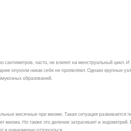
о сантиметров, часто, не влияет на менструальный цикл. И
едние опухоли никак себя не проявляют. Однако крупные у
убмукозных образований.
льные месячные при миоме. Такая ситуация развивается по
стет миома. Но также это деление затрагивает и эндометрий
ет и равномерно отторгаться.