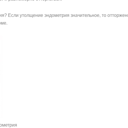
? Если утолщение эндометрия значительное, то отторжени
оме.
дометрия