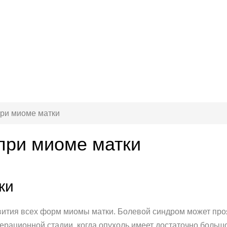
ри миоме матки
при миоме матки
ки
вития всех форм миомы матки. Болевой синдром может про
перационной стадии, когда опухоль имеет достаточно больш