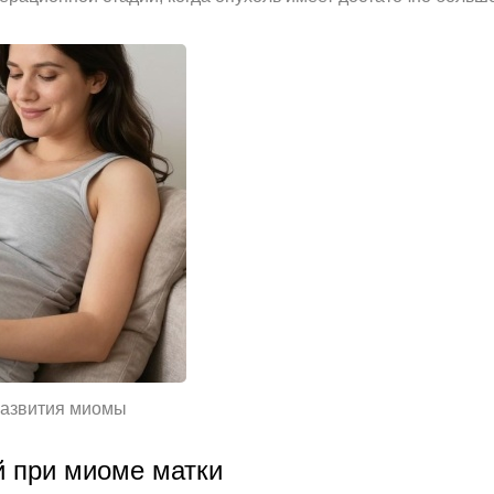
развития миомы
 при миоме матки