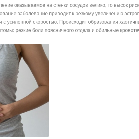
вление оказываемое на стенки сосудов велико, то высок рис
ование заболевание приводит к резкому увеличению эстроге
ся с усиленной скоростью. Происходит образования хаотич
птомы: резкие боли поясничного отдела и обильные кровоте