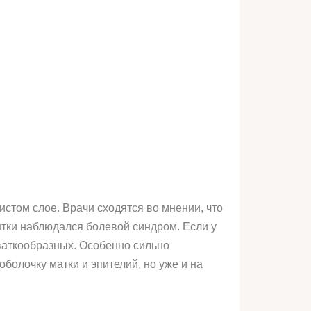
стом слое. Врачи сходятся во мнении, что
нтки наблюдался болевой синдром. Если у
хваткообразных. Особенно сильно
болочку матки и эпителий, но уже и на