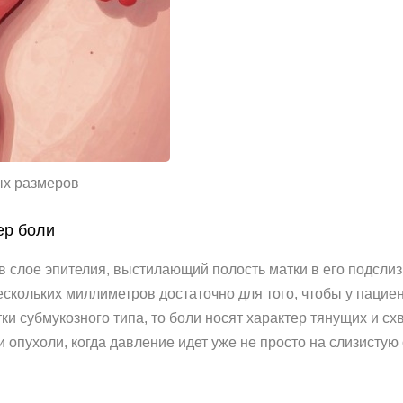
ых размеров
ер боли
 слое эпителия, выстилающий полость матки в его подслизи
скольких миллиметров достаточно для того, чтобы у пацие
и субмукозного типа, то боли носят характер тянущих и с
пухоли, когда давление идет уже не просто на слизистую о