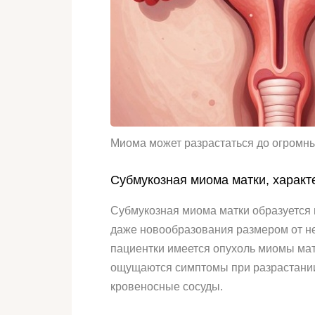
Миома может разрастаться до огромн
Субмукозная миома матки, характ
Субмукозная миома матки образуется в
даже новообразования размером от не
пациентки имеется опухоль миомы матк
ощущаются симптомы при разрастании о
кровеносные сосуды.