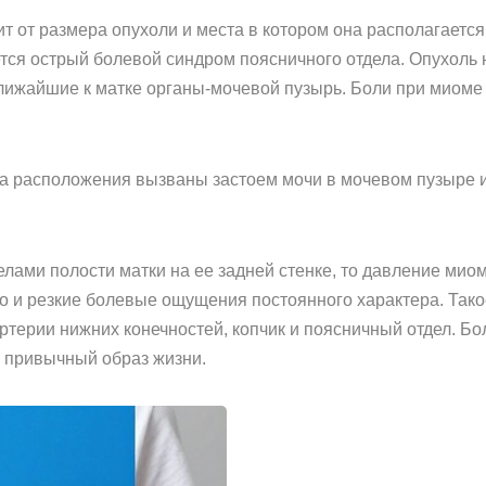
т от размера опухоли и места в котором она располагается
ется острый болевой синдром поясничного отдела. Опухоль
 ближайшие к матке органы-мочевой пузырь. Боли при миом
та расположения вызваны застоем мочи в мочевом пузыре 
елами полости матки на ее задней стенке, то давление мио
 но и резкие болевые ощущения постоянного характера. Так
ртерии нижних конечностей, копчик и поясничный отдел. Б
и привычный образ жизни.