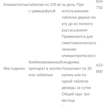
650-
Климактоплан
таблетки по 100 мг
за день. При
750
с цимицифугой
использовании
таблетки держат во
рту до их полного
рассасывания
Применяется для
симптоматического
лечения
климактерического
Комбинированный
синдрома.
410-
Мастодинон
препарат в каплях
Назначают по 30
860
или таблетках
капель или по
одной таблетке
дважды за сутки.
Общий курс три
месяца