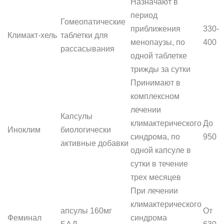
Назначают в
период
Гомеопатические
приближения
330-
Климакт-хель
таблетки для
менопаузы, по
400
рассасывания
одной таблетке
трижды за сутки
Принимают в
комплексном
лечении
Капсулы
климактерического
До
Иноклим
биологически
синдрома, по
950
активные добавки
одной капсуле в
сутки в течение
трех месяцев
При лечении
климактерического
апсулы 160мг
От
Феминал
синдрома