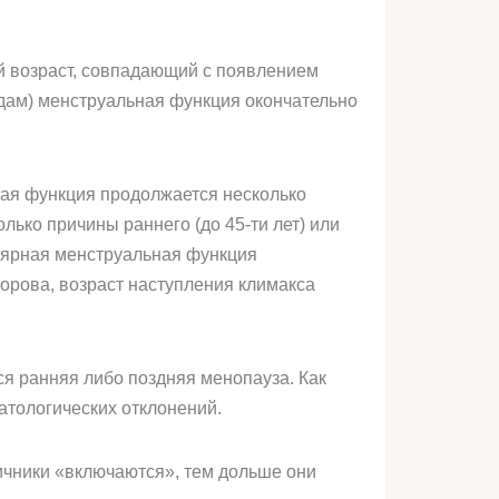
й возраст, совпадающий с появлением
годам) менструальная функция окончательно
ная функция продолжается несколько
ько причины раннего (до 45-ти лет) или
улярная менструальная функция
дорова, возраст наступления климакса
ся ранняя либо поздняя менопауза. Как
атологических отклонений.
яичники «включаются», тем дольше они