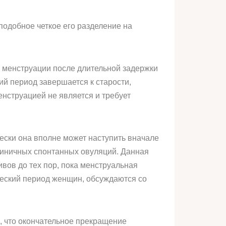
подобное четкое его разделение на
у менструации после длительной задержки
й период завершается к старости,
енструацией не является и требует
ески она вполне может наступить вначале
единичных спонтанных овуляций. Данная
ивов до тех пор, пока менструальная
ческий период женщин, обсуждаются со
, что окончательное прекращение