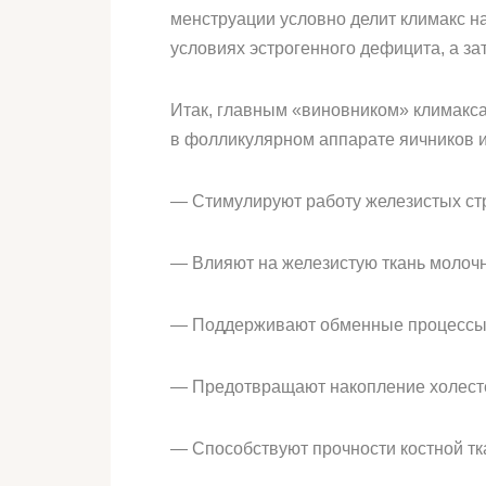
менструации условно делит климакс н
условиях эстрогенного дефицита, а за
Итак, главным «виновником» климакс
в фолликулярном аппарате яичников и 
— Стимулируют работу железистых стр
— Влияют на железистую ткань молочн
— Поддерживают обменные процессы,
— Предотвращают накопление холест
— Способствуют прочности костной тка