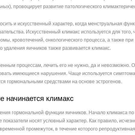
льных), провоцирует развитие патологического климактериче
носить и искусственный характер, когда менструальная фу
тельства. Искусственный климакс используется для того, 
омы, кровотечений, онкологического процесса, а также при
о удаления яичников также развивается климакс.
венным процессам, лечить его не нужно, да и невозможно. 
ровать имеющиеся нарушения. Чаще используется симптома
тся гормональными средствами на основе эстрогенов.
те начинается климакс
ения гормональной функции яичников. Начало климакса по 
 показатели носят условный характер. Как правило, исче
временной промежуток, в течение которого репродуктивна