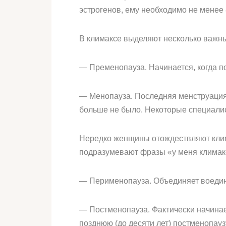
эстрогенов, ему необходимо не менее 8
В климаксе выделяют несколько важн
— Пременопауза. Начинается, когда п
— Менопауза. Последняя менструация.
больше не было. Некоторые специалис
Нередко женщины отождествляют клима
подразумевают фразы «у меня климакс 
— Перименопауза. Объединяет воеди
— Постменопауза. Фактически начинает
позднюю (до десяти лет) постменопауз