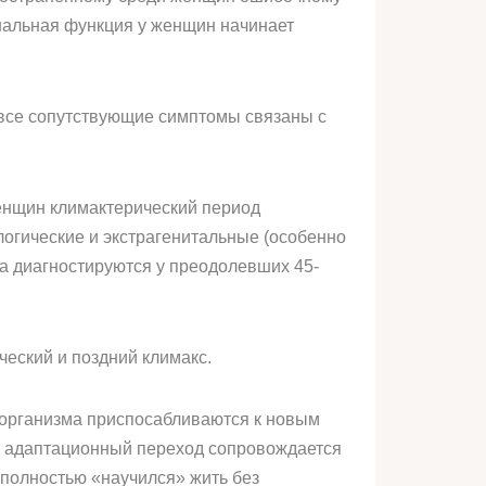
ональная функция у женщин начинает
а все сопутствующие симптомы связаны с
женщин климактерический период
логические и экстрагенитальные (особенно
са диагностируются у преодолевших 45-
ческий и поздний климакс.
о организма приспосабливаются к новым
ый адаптационный переход сопровождается
 полностью «научился» жить без