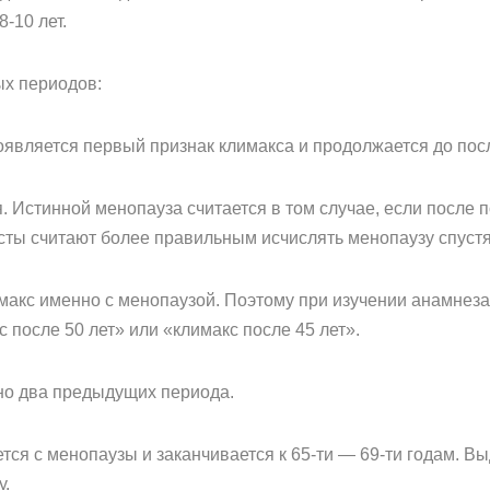
-10 лет.
ых периодов:
оявляется первый признак климакса и продолжается до пос
 Истинной менопауза считается в том случае, если после п
ты считают более правильным исчислять менопаузу спустя 
кс именно с менопаузой. Поэтому при изучении анамнеза 
после 50 лет» или «климакс после 45 лет».
но два предыдущих периода.
ся с менопаузы и заканчивается к 65-ти — 69-ти годам. В
у.