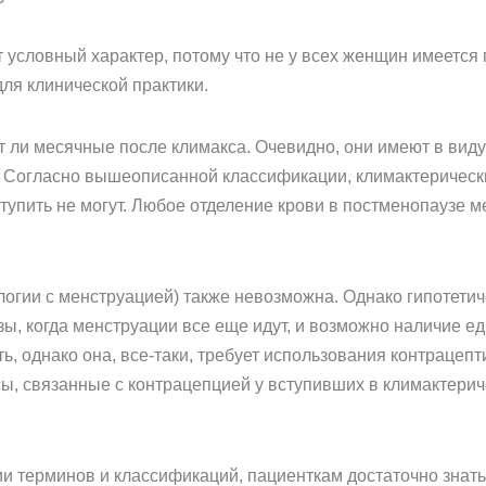
условный характер, потому что не у всех женщин имеется 
ля клинической практики.
 ли месячные после климакса. Очевидно, они имеют в вид
 Согласно вышеописанной классификации, климактерически
упить не могут. Любое отделение крови в постменопаузе м
логии с менструацией) также невозможна. Однако гипотетич
зы, когда менструации все еще идут, и возможно наличие 
, однако она, все-таки, требует использования контрацепт
сы, связанные с контрацепцией у вступивших в климактери
и терминов и классификаций, пациенткам достаточно знать