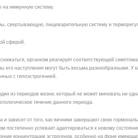
 на иммунную систему.
уры, свертывающую, пищеварительную систему и терморегу
ой сферой.
 снижаться, организм реагирует соответствующей симптома
омы его наступления могут быть весьма разнообразными. У
нных с гипоэстрогенией.
ь один из периодов жизни, который не может миновать ни о
тологическое течение данного периода.
 и зависит от того, как яичники завершают свою гормонал
изм постепенно успевает адаптироваться к новому состоян
жение концентрации эстрогенов, особенно на фоне имеющих