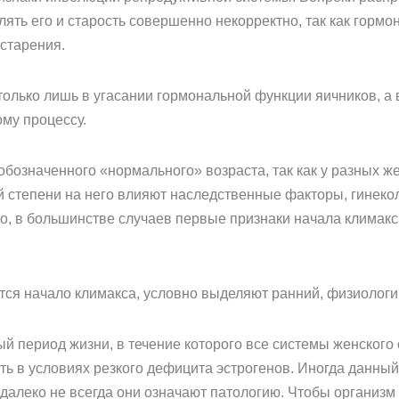
ять его и старость совершенно некорректно, так как горм
 старения.
 только лишь в угасании гормональной функции яичников, 
му процессу.
 обозначенного «нормального» возраста, так как у разных 
й степени на него влияют наследственные факторы, гинеко
ло, в большинстве случаев первые признаки начала климак
ется начало климакса, условно выделяют ранний, физиологи
ый период жизни, в течение которого все системы женског
ть в условиях резкого дефицита эстрогенов. Иногда данн
далеко не всегда они означают патологию. Чтобы организм