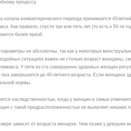
обному процессу.
та начала климактерического периода принимается 45летни
а. Как правило, спустя три или пять лет (то есть к 50-ти 
овится более яркой.
араметры не абсолютны, так как у некоторых менструаль
одобных ситуациях важен не столько возраст женщины, скол
 климакса. У пяти из ста совершенно здоровых женщин рег
3% она завершается до 40-летнего возраста. Если женщина з
альной нормы.
ется наследственностью, когда у женщин в семье отмечает
щин с такой предрасположенностью не выявляет никаких п
 мере зависит от возраста менархе. Чем позже у девушек 