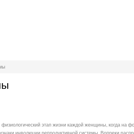
омы
мы
 физиологический этап жизни каждой женщины, когда на ф
изнаки инволюции репродуктивной системы. Вопреки рас