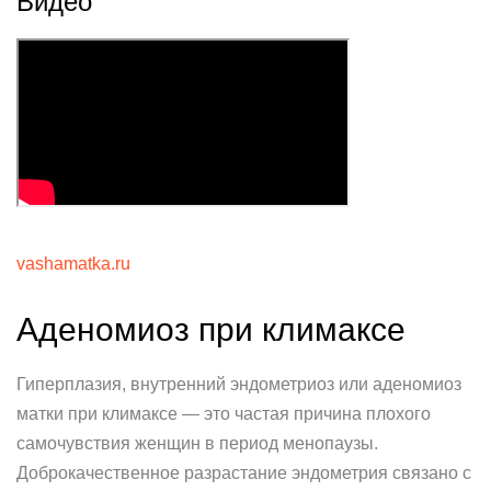
Видео
vashamatka.ru
Аденомиоз при климаксе
Гиперплазия, внутренний эндометриоз или аденомиоз
матки при климаксе — это частая причина плохого
самочувствия женщин в период менопаузы.
Доброкачественное разрастание эндометрия связано с