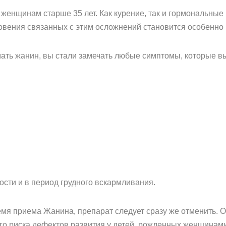
женщинам старше 35 лет. Как курение, так и гормональны
новения связанных с этим осложнений становится особенно 
мать жанин, вы стали замечать любые симптомы, которые вы
сти и в период грудного вскармливания.
емя приема Жанина, препарат следует сразу же отменить.
о риска дефектов развития у детей, рожденных женщинам