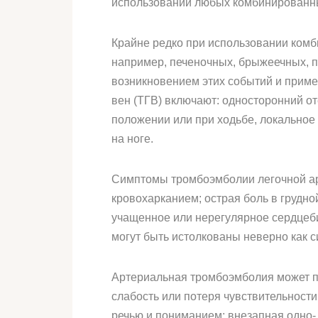
использовании любых комбинированн
Крайне редко при использовании комб
например, печеночных, брыжеечных, п
возникновением этих событий и прим
вен (ТГВ) включают: односторонний от
положении или при ходьбе, локальное
на ноге.
Симптомы тромбоэмболии легочной арт
кровохарканием; острая боль в грудно
учащенное или нерегулярное сердцеби
могут быть истолкованы неверно как 
Артериальная тромбоэмболия может пр
слабость или потеря чувствительности
речью и пониманием; внезапная одно-