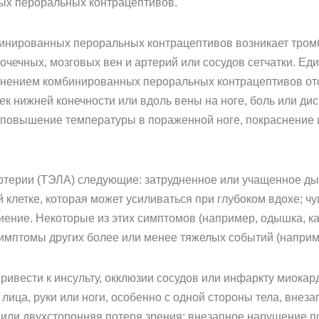
ых пероральных контрацептивов.
инированных пероральных контрацептивов возникает тромб
очечных, мозговых вен и артерий или сосудов сетчатки. Ед
енением комбинированных пероральных контрацептивов отс
ек нижней конечности или вдоль вены на ноге, боль или ди
 повышение температуры в пораженной ноге, покраснение 
ерии (ТЭЛА) следующие: затрудненное или учащенное дыхан
й клетке, которая может усиливаться при глубоком вдохе; ч
ение. Некоторые из этих симптомов (например, одышка, к
симптомы других более или менее тяжелых событий (наприм
ивести к инсульту, окклюзии сосудов или инфаркту миокар
 лица, руки или ноги, особенно с одной стороны тела, внез
 или двухсторонняя потеря зрения; внезапное нарушение п