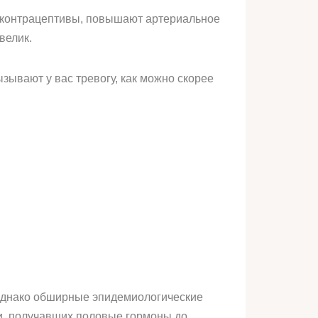
е контрацептивы, повышают артериальное
велик.
зывают у вас тревогу, как можно скорее
 Однако обширные эпидемиологические
и, получавших половые гормоны до