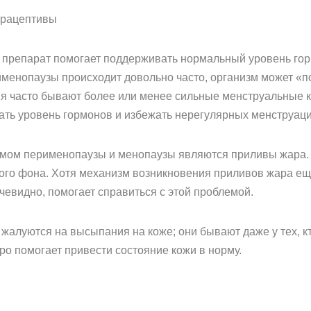
трацептивы
препарат помогает поддерживать нормальный уровень горм
рименопаузы происходит довольно часто, организм может «п
я часто бывают более или менее сильные менструальные к
ть уровень гормонов и избежать нерегулярных менструаци
ом перименопаузы и менопаузы являются приливы жара. С
ого фона. Хотя механизм возникновения приливов жара ещ
чевидно, помогает справиться с этой проблемой.
алуются на высыпания на коже; они бывают даже у тех, кто
о помогает привести состояние кожи в норму.