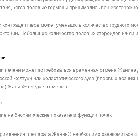
ствия, когда половые гормоны принимались по неосторожно
онтрацептивов может уменьшать количество грудного молок
актации. Небольшое количество половых стероидов и/или 
ени
и печени может потребоваться временная отмена Жанина
ческой желтухи или холестатического зуда (впервые возник
в) Жанин® следует отменить.
ек
ие на биохимические показатели функции почек.
рименения препарата Жанин® необходимо ознакомиться с