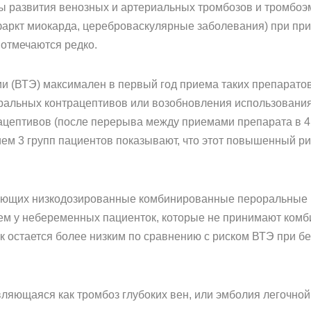
 развития венозных и артериальных тромбозов и тромбоэмб
фаркт миокарда, цереброваскулярные заболевания) при п
отмечаются редко.
и (ВТЭ) максимален в первый год приема таких препарато
альных контрацептивов или возобновления использования 
цептивов (после перерыва между приемами препарата в 4 
ием 3 групп пациентов показывают, что этот повышенный р
ающих низкодозированные комбинированные пероральные к
 чем у небеременных пациенток, которые не принимают ко
ск остается более низким по сравнению с риском ВТЭ при б
ляющаяся как тромбоз глубоких вен, или эмболия легочной