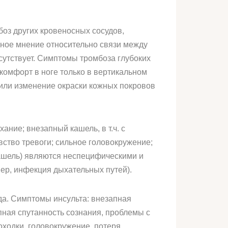
оз других кровеносных сосудов,
иное мнение относительно связи между
утствует. Симптомы тромбоза глубоких
скомфорт в ноге только в вертикальном
или изменение окраски кожных покровов
ие; внезапный кашель, в т.ч. с
увство тревоги; сильное головокружение;
ашель) являются неспецифическими и
ер, инфекция дыхательных путей).
да. Симптомы инсульта: внезапная
апная спутанность сознания, проблемы с
оходки, головокружение, потеря