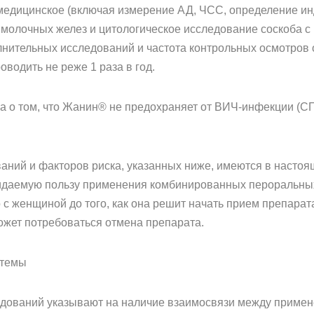
едицинское (включая измерение АД, ЧСС, определение инд
молочных желез и цитологическое исследование соскоба с ш
лнительных исследований и частота контрольных осмотров
водить не реже 1 раза в год.
о том, что Жанин® не предохраняет от ВИЧ-инфекции (СП
ваний и факторов риска, указанных ниже, имеются в настоя
идаемую пользу применения комбинированных пероральны
 с женщиной до того, как она решит начать прием препарат
жет потребоваться отмена препарата.
стемы
едований указывают на наличие взаимосвязи между прим