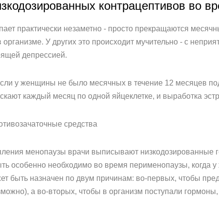
изкодозированных контрацептивов во в
ает практически незаметно - просто прекращаются месячны
 организме. У других это происходит мучительно - с непр
оящей депрессией.
если у женщины не было месячных в течение 12 месяцев под
скают каждый месяц по одной яйцеклетке, и выработка эстр
отивозачаточные средства
ления менопаузы врачи выписывают низкодозированные г
ыть особенно необходимо во время перименопаузы, когда у
жет быть назначен по двум причинам: во-первых, чтобы пре
можно), а во-вторых, чтобы в организм поступали гормоны