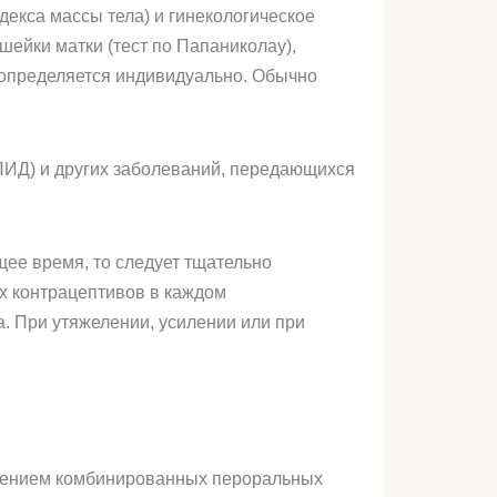
екса массы тела) и гинекологическое
ейки матки (тест по Папаниколау),
 определяется индивидуально. Обычно
ИД) и других заболеваний, передающихся
щее время, то следует тщательно
х контрацептивов в каждом
а. При утяжелении, усилении или при
енением комбинированных пероральных