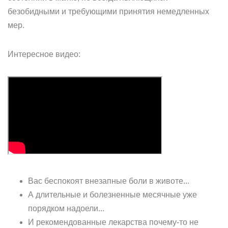
безобидными и требующими принятия немедленных
мер.
Интересное видео:
Вас беспокоят внезапные боли в животе...
А длительные и болезненные месячные уже
порядком надоели...
И рекомендованные лекарства почему-то не