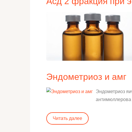
Асд 2 фракция при 
Эндометриоз и амг
Эндометриоз яи
антимюллерова г
Читать далее