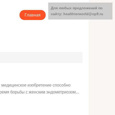
Для любых предложений по
сайту: healthierworld@cp9.ru
Главная
Категории
 медицинское изобретение способно
время борьбы с женским эндометриозом...