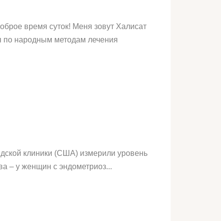
брое время суток! Меня зовут Халисат
ся по народным методам лечения
дской клиники (США) измерили уровень
 – у женщин с эндометриоз...