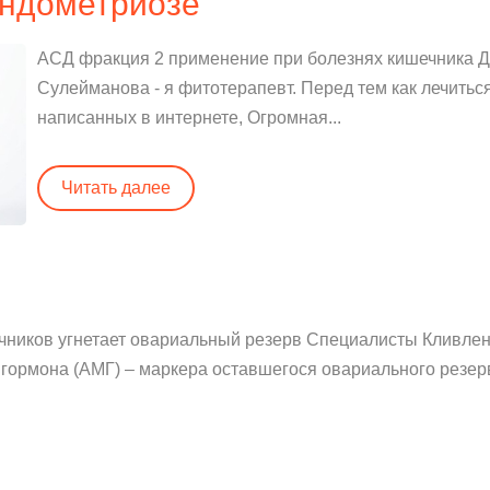
эндометриозе
АСД фракция 2 применение при болезнях кишечника До
Сулейманова - я фитотерапевт. Перед тем как лечить
написанных в интернете, Огромная...
Читать далее
чников угнетает овариальный резерв Специалисты Кливлен
ормона (АМГ) – маркера оставшегося овариального резерва