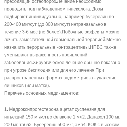
преходящий остеопороз.Лечение необходимо
проводить под наблюдением гинеколога. Дозы
подбирают индивидуально, например бусерелин по
200-400 мкг/сут (до 800 мкг/сут) интраназально в
течение 3-6 мес (не более).Побочные эффекты можно
лечить заместительной гормональной терапией.Можно
назначить пероральные контрацептивы.НПВС также
уменьшают выраженность проявлений
заболевания.Хирургическое лечение обычно показано
при угрозе бесплодия или для его лечения.При
распространённых формах эндометриоза - удаление
яичников (или матки).
Перечень основных медикаментов:
1. Медроксипрогестерона ацетат суспензия для
инъекций 150 мг/мл во флаконе 1 мл2. Даназол 100 мг,
200 мг, табл3. Бусерелин 500 мкг, амп4. КОК с высоким