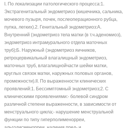
I. По локализации патологического процесса:1.
Экстрагенитальный эндометриоз (кишечника, сальника,
мочевого пузыря, почек, послеоперационного рубца,
пупка, легких).2. Генитальный эндометриоз:А.
Внутренний (эндометриоз тела матки (в т.ч.аденомиоз),
эндометриоз интрамурального отдела маточных
труб);Б. Наружный (эндометриоз яичников,
ретроцервикальный влагалищный эндометриоз,
маточных труб, влагалищнойчасти шейки матки,
круглых связок матки, наружных половых органов,
промежности).II. По выраженности клинических
проявлений:1. Бессимптомный эндометриоз;2. С
клиническими проявлениями:- болевой синдром
различной степени выраженности, в зависимости от
менструального цикла;- нарушение менструальной
функции по типу гиперполименорреи,
альгодисменорреи, наличия пред- и