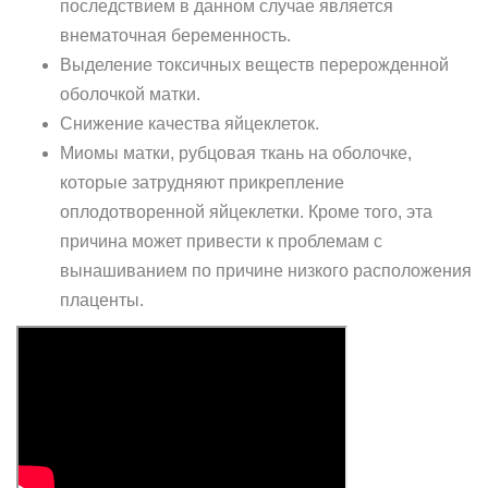
последствием в данном случае является
внематочная беременность.
Выделение токсичных веществ перерожденной
оболочкой матки.
Снижение качества яйцеклеток.
Миомы матки, рубцовая ткань на оболочке,
которые затрудняют прикрепление
оплодотворенной яйцеклетки. Кроме того, эта
причина может привести к проблемам с
вынашиванием по причине низкого расположения
плаценты.