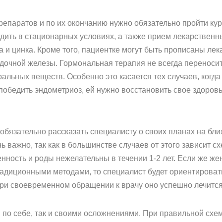
епаратов и по их окончанию нужно обязательно пройти кур
дить в стационарных условиях, а также прием лекарственн
а и цинка. Кроме того, пациентке могут быть прописаны л
дочной железы. Гормональная терапия не всегда переноси
альных веществ. Особенно это касается тех случаев, когда
я победить эндометриоз, ей нужно восстановить свое здоров
обязательно рассказать специалисту о своих планах на б
 важно, так как в большинстве случаев от этого зависит сх
нность и роды нежелательны в течении 1-2 лет. Если же ж
адиционными методами, то специалист будет ориентировать
при своевременном обращении к врачу оно успешно лечится
м по себе, так и своими осложнениями. При правильной сх