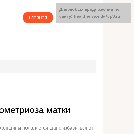
Для любых предложений по
сайту: healthierworld@cp9.ru
Главная
Категории
дометриоза матки
у женщины появляется шанс избавиться от