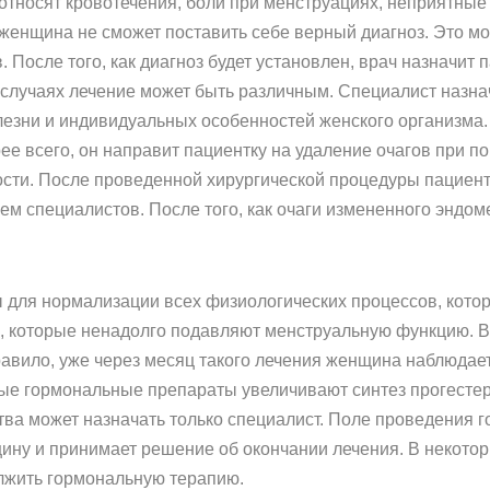
тносят кровотечения, боли при менструациях, неприятные 
 женщина не сможет поставить себе верный диагноз. Это м
. После того, как диагноз будет установлен, врач назначит
 случаях лечение может быть различным. Специалист назна
езни и индивидуальных особенностей женского организма.
рее всего, он направит пациентку на удаление очагов при 
мости. После проведенной хирургической процедуры пациен
ем специалистов. После того, как очаги измененного эндо
для нормализации всех физиологических процессов, котор
, которые ненадолго подавляют менструальную функцию. В
равило, уже через месяц такого лечения женщина наблюдае
ые гормональные препараты увеличивают синтез прогестер
а может назначать только специалист. Поле проведения г
ину и принимает решение об окончании лечения. В некотор
лжить гормональную терапию.