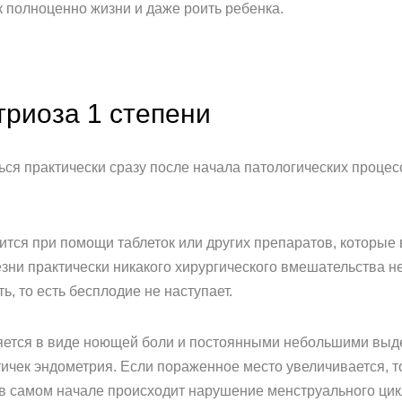
 к полноценно жизни и даже роить ребенка.
риоза 1 степени
ся практически сразу после начала патологических процесс
тся при помощи таблеток или других препаратов, которые
езни практически никакого хирургического вмешательства н
, то есть бесплодие не наступает.
яется в виде ноющей боли и постоянными небольшими выд
тичек эндометрия. Если пораженное место увеличивается, т
е в самом начале происходит нарушение менструального цик