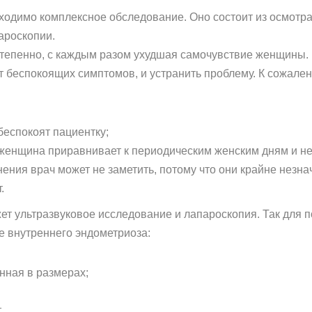
ходимо комплексное обследование. Оно состоит из осмотра 
ароскопии.
тепенно, с каждым разом ухудшая самочувствие женщины. 
т беспокоящих симптомов, и устранить проблему. К сожален
беспокоят пациентку;
 женщина приравнивает к периодическим женским дням и не
ния врач может не заметить, потому что они крайне незна
.
т ультразвуковое исследование и лапароскопия. Так для п
е внутреннего эндометриоза:
енная в размерах;
.