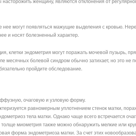
насторожить женщину, являются отклонения от регулярног
ле нее могут появляться мажущие выделения с кровью. Нер
нее и носят болезненный характер.
ия, клетки эндометрия могут поражать мочевой пузырь, пр
е месячных болевой синдром обычно затихает, но это не по
обязательно пройдите обследование.
иффузную, очаговую и узловую форму.
теризуется равномерным уплотнением стенок матки, пор
дометриоз тела матки. Однако чаще всего встречается оча
 В толще миометрия также можно обнаружить мелкие или кр
ловая форма эндометриоза матки. За счет этих новообразов