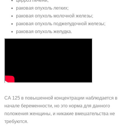
цирроз печени;
раковая опухоль легких;
раковая опухоль молочной железы;
раковая опухоль поджелудочной железы;
раковая опухоль желудка.
СА 125 в повышенной концентрации наблюдается в
начале беременности, но это норма для данного
положения женщины, и никакие вмешательства не
требуются.