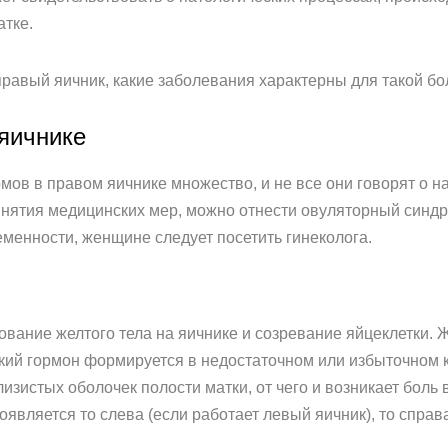
атке.
равый яичник, какие заболевания характерны для такой бол
яичнике
ов в правом яичнике множество, и не все они говорят о н
нятия медицинских мер, можно отнести овуляторный синдр
еменности, женщине следует посетить гинеколога.
ование желтого тела на яичнике и созревание яйцеклетки. 
ский гормон формируется в недостаточном или избыточном к
зистых оболочек полости матки, от чего и возникает боль в
является то слева (если работает левый яичник), то справ