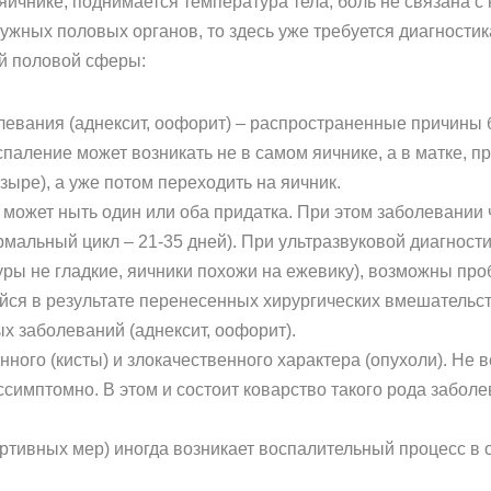
 яичнике, поднимается температура тела, боль не связана 
ужных половых органов, то здесь уже требуется диагностик
ой половой сферы:
евания (аднексит, оофорит) – распространенные причины 
аление может возникать не в самом яичнике, а в матке, п
зыре), а уже потом переходить на яичник.
может ныть один или оба придатка. При этом заболевании 
ормальный цикл – 21-35 дней). При ультразвуковой диагност
уры не гладкие, яичники похожи на ежевику), возможны пр
ся в результате перенесенных хирургических вмешательств
х заболеваний (аднексит, оофорит).
ного (кисты) и злокачественного характера (опухоли). Не
ссимптомно. В этом и состоит коварство такого рода забол
ртивных мер) иногда возникает воспалительный процесс в о