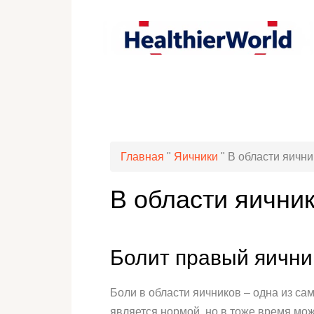
Главная
"
Яичники
"
В области яични
В области яичник
Болит правый яичник
Боли в области яичников – одна из с
является нормой, но в тоже время мож