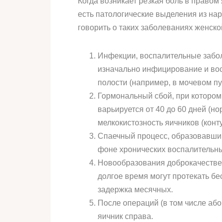
Когда возникает резкая боль в правом
есть патологические выделения из нар
говорить о таких заболеваниях женск
Инфекции, воспалительные забол
изначально инфицирование и восп
полости (например, в мочевом пу
Гормональный сбой, при котором 
варьируется от 40 до 60 дней (н
мелкокистозность яичников (конт
Спаечный процесс, образовавший
фоне хронических воспалительны
Новообразования доброкачествен
долгое время могут протекать бе
задержка месячных.
После операций (в том числе або
яичник справа.