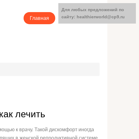
Для любых предложений по
сайту: healthierworld@cp9.ru
Главная
Категории
как лечить
ощью к врачу. Такой дискомфорт иногда
одящих в женской репродуктивной системе.