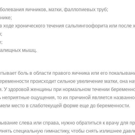
олевания яичников, матки, фаллопиевых труб;
нике;
в ходе хронического течения сальпингоофорита или после 
;
;
агалищных мышц.
вает боль в области правого яичника или его покалывание
беременности происходит сильное увеличение матки, она на
. У здоровой женщины при нормальном течении беременнос
ть неприятные ощущения, то их причиной является названн
 имели место в слаботекущей форме еще до беременности.
ывание слева или справа, нужно обратиться к врачу для п
лнять специальную гимнастику, чтобы снять излишнее давл