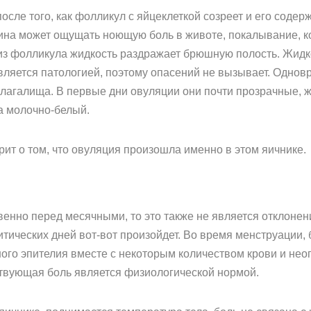
после того, как фолликул с яйцеклеткой созреет и его сод
на может ощущать ноющую боль в животе, покалывание, ко
из фолликула жидкость раздражает брюшную полость. Жидко
вляется патологией, поэтому опасений не вызывает. Одн
лагалища. В первые дни овуляции они почти прозрачные, 
а молочно-белый.
орит о том, что овуляция произошла именно в этом яичнике.
енно перед месячными, то это также не является отклонен
ритических дней вот-вот произойдет. Во время менструации,
ого эпителия вместе с некоторым количеством крови и нео
твующая боль является физиологической нормой.