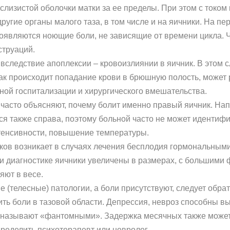
лизистой оболочки матки за ее пределы. При этом с током
другие органы малого таза, в том числе и на яичники. На 
оявляются ноющие боли, не зависящие от времени цикла.
струаций.
 вследствие апоплексии – кровоизлиянии в яичник. В этом 
как происходит попадание крови в брюшную полость, может 
ной госпитализации и хирургического вмешательства.
часто объясняют, почему болит именно правый яичник. Нап
ся также справа, поэтому больной часто не может идентиф
тенсивности, повышение температуры.
ов возникает в случаях лечения бесплодия гормональными
ри диагностике яичники увеличены в размерах, с большими
яют в весе.
 (телесные) патологии, а боли присутствуют, следует обр
ть боли в тазовой области. Депрессия, невроз способны в
е называют «фантомными». Задержка месячных также может 
ределить психотерапевт или невролог.