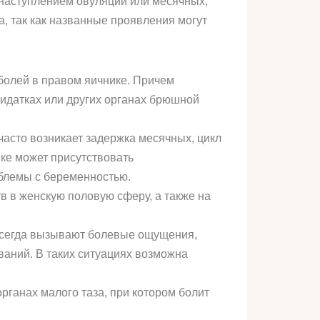
с наступлением овуляции или месячных,
а, так как названные проявления могут
болей в правом яичнике. Причем
ридатках или других органах брюшной
часто возникает задержка месячных, цикл
ике может присутствовать
облемы с беременностью.
 в женскую половую сферу, а также на
 всегда вызывают болевые ощущения,
еваний. В таких ситуациях возможна
рганах малого таза, при котором болит