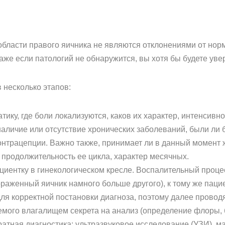
 области правого яичника не являются отклонениями от норм
Даже если патологий не обнаружится, вы хотя бы будете ув
 несколько этапов:
ику, где боли локализуются, каков их характер, интенсивно
аличие или отсутствие хронических заболеваний, были ли 
онтрацепции. Важно также, принимает ли в данный момент
 продолжительность ее цикла, характер месячных.
ациентку в гинекологическом кресле. Воспалительный про
ораженный яичник намного больше другого), к тому же пац
для корректной постановки диагноза, поэтому далее прово
емого влагалищем секрета на анализ (определение флоры, б
атная диагностика: ультразвуковое исследование (УЗИ), м