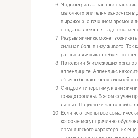
Эндометриоз – распространение с
маточного эпителия заносятся в 
выражена, с течением времени п
придатка является задержка мен
Разрыв яичника может возникать
сильная боль внизу живота. Так 
разрыва яичника требует экстрен
Патологии близлежащих органов 
аппендиците. Аппендикс находит
обычно бывают боли сильной ин
Синдром гиперстимуляции яичник
гонадотропины. В этом случае п
яичник. Пациентки часто прибавл
Если исключены все соматические
которые могут причинно обуслови
органического характера, их ещ
такими проявлениями, должен оп