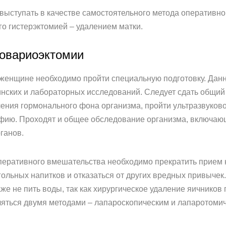
выступать в качестве самостоятельного метода оперативног
го гистерэктомией – удалением матки.
 овариоэктомии
енщине необходимо пройти специальную подготовку. Данн
ских и лабораторных исследований. Следует сдать общий 
ения гормонального фона организма, пройти ультразвуково
ию. Проходят и общее обследование организма, включающее
ганов.
перативного вмешательства необходимо прекратить прием 
ольных напитков и отказаться от других вредных привычек.
же не пить воды, так как хирургическое удаление яичнико
яться двумя методами – лапароскопическим и лапаротоми