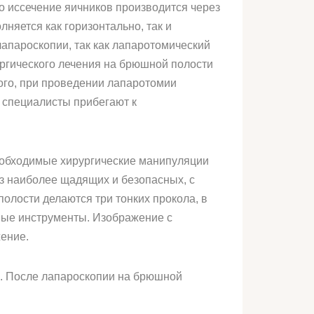
о иссечение яичников производится через
няется как горизонтально, так и
апароскопии, так как лапаротомический
ургического лечения на брюшной полости
того, при проведении лапаротомии
 специалисты прибегают к
еобходимые хирургические манипуляции
з наиболее щадящих и безопасных, с
лости делаются три тонких прокола, в
мые инструменты. Изображение с
ение.
ия. После лапароскопии на брюшной