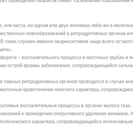
ь без проведения овариоэктомии? Основными показаниями 
 или киста, на одном или двух яичниках либо же в молочн
чественных новообразований в репродуктивных органах ил
 В таких случаях именно овариоэктомия чаще всего остае
щины.
орита – воспалительного процесса в маточных трубах и я
лучае острой формы заболевания, сопровождающейся силь
е парных репродуктивных органов проводится в случае вн
аточные кровотечения неясного характера, сопровождаю
ратимые воспалительные процессы в органах малого таза.
показаний к проведению оперативного удаления яичников. 
тологического характера, сопровождающийся интенсивным