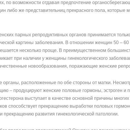
ях, по возможности отдавая предпочтение органосберегаю
н либо же представительниц прекрасного пола, которые м
енских парных репродуктивных органов принимается тольк
ической картины заболевания. В отношении женщин 50 – 60
решается несколько проще. В преимущественном большинст
никает при наличии у женщины гинекологического заболева
окачественные новообразования, поражающие женские репр
ые органы, расположенные по обе стороны от матки. Несмо
ию – продуцируют женские половые гормоны, эстроген и 
огестерона выступает в качестве основной причины многи
ков способствует прекращению выработки половых гормонов
и прекращению развития гинекологической патологии.