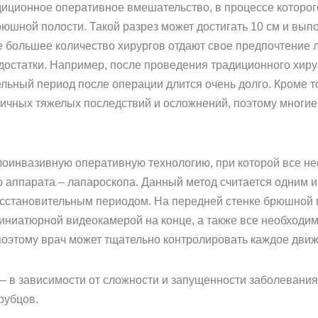
иционное оперативное вмешательство, в процессе которог
юшной полости. Такой разрез может достигать 10 см и выпол
е большее количество хирургов отдают свое предпочтение л
достатки. Например, после проведения традиционного хир
ельный период после операции длится очень долго. Кроме 
ичных тяжелых последствий и осложнений, поэтому многие
лоинвазивную оперативную технологию, при которой все н
 аппарата – лапароскопа. Данный метод считается одним и
становительным периодом. На передней стенке брюшной по
миниатюрной видеокамерой на конце, а также все необходи
оэтому врач может тщательно контролировать каждое движ
в – в зависимости от сложности и запущенности заболеван
рубцов.