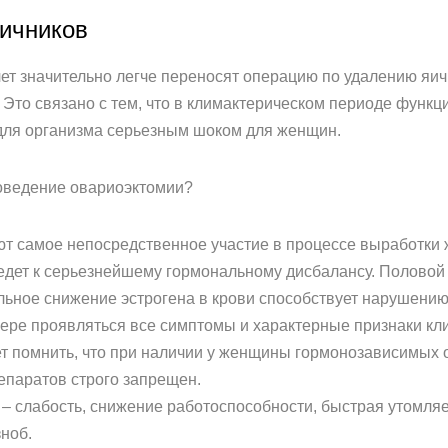
ичников
 лет значительно легче переносят операцию по удалению яи
 Это связано с тем, что в климактерическом периоде функц
 для организма серьезным шоком для женщин.
роведение овариоэктомии?
ют самое непосредственное участие в процессе выработки 
едет к серьезнейшему гормональному дисбалансу. Половой 
льное снижение эстрогена в крови способствует нарушени
мере проявляться все симптомы и характерные признаки кл
ет помнить, что при наличии у женщины гормонозависимых
епаратов строго запрещен.
– слабость, снижение работоспособности, быстрая утомляе
ноб.