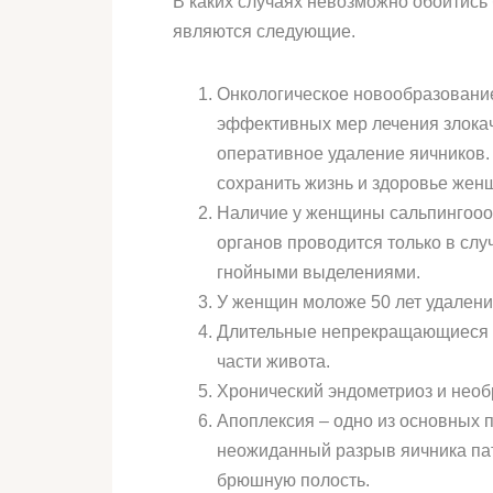
В каких случаях невозможно обойтис
являются следующие.
Онкологическое новообразование,
эффективных мер лечения злока
оперативное удаление яичников.
сохранить жизнь и здоровье жен
Наличие у женщины сальпингоооф
органов проводится только в с
гнойными выделениями.
У женщин моложе 50 лет удалени
Длительные непрекращающиеся м
части живота.
Хронический эндометриоз и необ
Апоплексия – одно из основных 
неожиданный разрыв яичника па
брюшную полость.