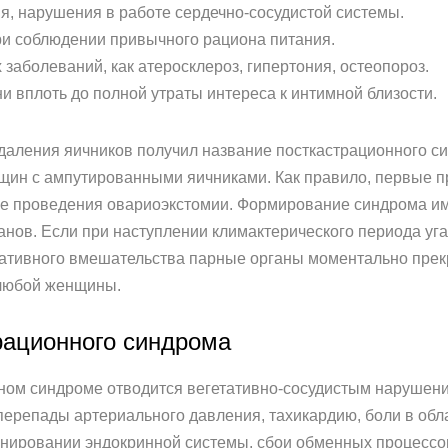
я, нарушения в работе сердечно-сосудистой системы.
ри соблюдении привычного рациона питания.
заболеваний, как атеросклероз, гипертония, остеопороз.
 вплоть до полной утраты интереса к интимной близости.
удаления яичников получил название посткастрационного 
щин с ампутированными яичниками. Как правило, первые п
сле проведения овариоэкстомии. Формирование синдрома и
нов. Если при наступлении климактерического периода у
ративного вмешательства парные органы моментально прек
 любой женщины.
рационного синдрома
ном синдроме отводится вегетативно-сосудистым нарушения
ерепады артериального давления, тахикардию, боли в обл
нировании эндокринной системы, сбои обменных процессо