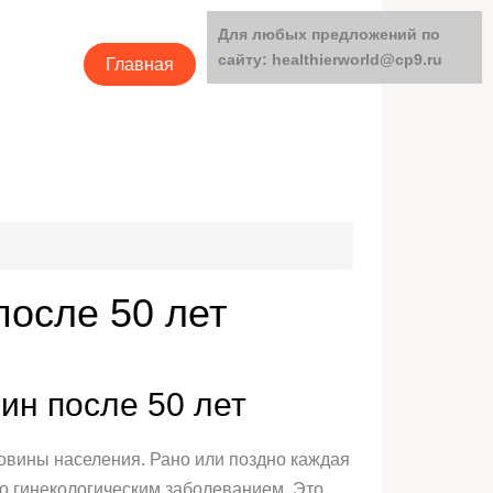
Для любых предложений по
сайту: healthierworld@cp9.ru
Главная
Категории
после 50 лет
ин после 50 лет
овины населения. Рано или поздно каждая
бо гинекологическим заболеванием. Это