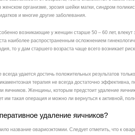
 женском организме, эрозия шейки матки, синдром полики
идатков и многие другие заболевания.
собенно возникающие у женщин старше 50 – 60 лет, влекут 
аста наиболее распространенным осложнением гинекологич
дия, то у дам старшего возраста чаще всего возникает рис
е всегда удается достичь положительных результатов толь
каментозная терапия не всегда достаточно эффективна, по
и яичников. Женщины, которым предстоит удаление яичник
т им такая операция и можно ли вернуться к активной, по
оперативное удаление яичников?
ило название овариоэктомии. Следует отметить, что к овар