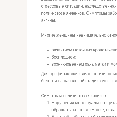
стрессовые ситуации, наследственна
поликистоза яичников. Симптомы забо
ангины.
Многие женщины невнимательно относят
развитием маточных кровотечени
бесплодием;
возникновением рака матки и мо
Для профилактики и диагностики поли
болезни на начальной стадии существ
Симптомы поликистоза яичников:
Нарушения менструального цикла
обращать на это внимание, пола
Быстрый набор веса без видимых