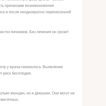
ать причинами возниконовения
ата и после неоднократно перенесенной
стоз яичников. Без лечения он грозит:
отр у врача-гинеколога. Выявление
т риск бесплодия.
лько женщин, но и девушек. Они могут не
 месячных.