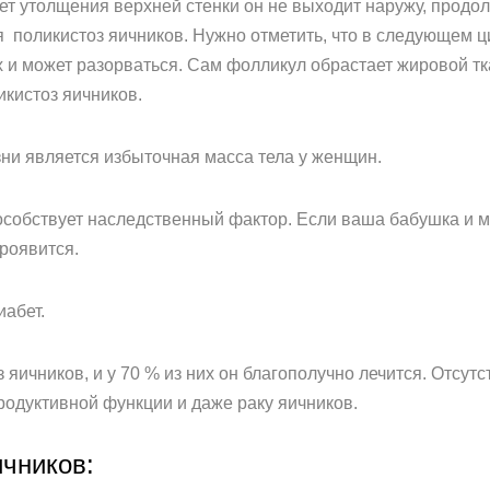
чет утолщения верхней стенки он не выходит наружу, продо
 поликистоз яичников. Нужно отметить, что в следующем ц
 и может разорваться. Сам фолликул обрастает жировой тк
икистоз яичников.
ни является избыточная масса тела у женщин.
особствует наследственный фактор. Если ваша бабушка и м
проявится.
иабет.
 яичников, и у 70 % из них он благополучно лечится. Отсут
родуктивной функции и даже раку яичников.
чников: