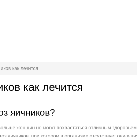
иков как лечится
ков как лечится
оз яичников?
больше женщин не могут похвастаться отличным здоровьем
оз яичников, при котором в организме отсутствует овуляц