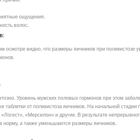
приятные ощущения.
ность волос.
в:
ом осмотре видно, что размеры яичников при поликистозе 
монов.
в
тозно. Уровень мужских половых гормонов при этом заболе
е таблетки от поликистоза яичников. На начальной стади
 «Логест», «Мерсилон» и другие. В результате непрерывно
 в норму, а также уменьшаются размеры яичников.