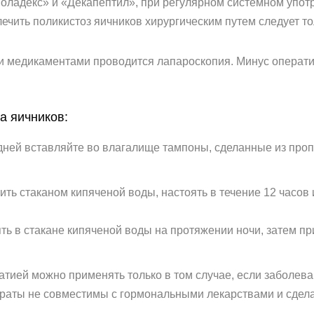
оладекс» и «Декапептил», при регулярном системном упот
лечить поликистоз яичников хирургическим путем следует то
и медикаментами проводится лапароскопия. Минус операти
а яичников:
дней вставляйте во влагалище тампоны, сделанные из проп
ить стаканом кипяченой воды, настоять в течение 12 часов и
ть в стакане кипяченой воды на протяжении ночи, затем пр
атией можно применять только в том случае, если заболев
араты не совместимы с гормональными лекарствами и сдел