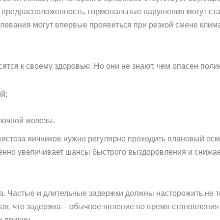
я предрасположенность, гормональные нарушения могут ст
левания могут впервые проявиться при резкой смене клим
ся к своему здоровью. Но они не знают, чем опасен полики
й;
лочной железы.
кистоза яичников нужно регулярно проходить плановый осм
енно увеличивает шансы быстрого выздоровления и снижае
. Частые и длительные задержки должны насторожить не то
гая, что задержка – обычное явление во время становления
 причин.