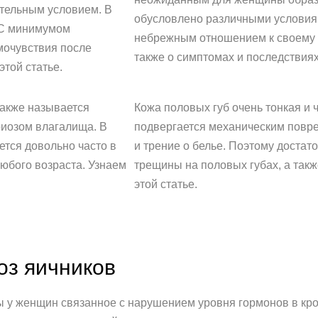
ательным условием. В
обусловлено различными условиям
. С минимумом
небрежным отношением к своему о
мочувствия после
также о симптомах и последствиях 
той статье.
также называется
Кожа половых губ очень тонкая и 
риозом влагалища. В
подвергается механическим повр
ется довольно часто в
и трение о белье. Поэтому достат
любого возраста. Узнаем
трещины на половых губах, а такж
этой статье.
оз яичников
ы у женщин связанное с нарушением уровня гормонов в кр