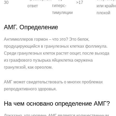
30
>17
гиперс-
ответ
или крайн
тимуляции
плохой
АМГ. Определение
Антимюллеров гормон – что это? Это белок,
продуцирующийся в гранулезных клетках фолликула.
Среди гранулезных клеток растет ооцит, после выхода
из граафового пузырька яйцеклетка окружена
гранулезой, как ореолом.
АМГ может свидетельствовать о многих проблемах
репродуктивного здоровья.
На чем основано определение АМГ?
Доказано, что уровень АМГ является количественным