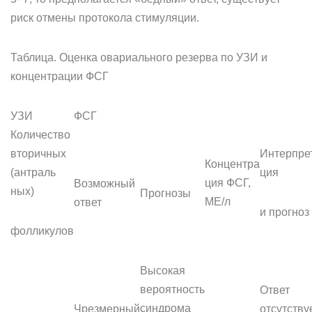
риск отмены протокола стимуляции.
Таблица. Оценка овариального резерва по УЗИ и
концентрации ФСГ
УЗИ
ФСГ
Количество
вторичных
Интерпре
Концентра
(антраль
ция
ция ФСГ,
Возможный
ных)
Прогнозы
МЕ/л
ответ
и прогноз
фолликулов
Высокая
вероятность
Ответ
синдрома
Чрезмерный
отсутству