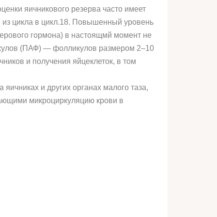
ценки яичникового резерва часто имеет
ы из цикла в цикл.18. Повышенный уровень
лерового гормона) в настоящмй момент не
кулов (ПАФ) — фолликулов размером 2–10
ников и получения яйцеклеток, в том
 яичниках и других органах малого таза,
шающими микроциркуляцию крови в