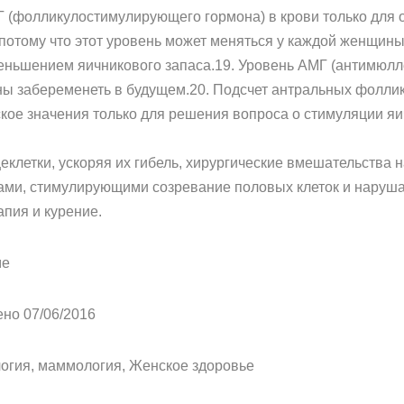
(фолликулостимулирующего гормона) в крови только для о
 потому что этот уровень может меняться у каждой женщин
меньшением яичникового запаса.19. Уровень АМГ (антимюл
ны забеременеть в будущем.20. Подсчет антральных фолли
кое значения только для решения вопроса о стимуляции яич
клетки, ускоряя их гибель, хирургические вмешательства на
ами, стимулирующими созревание половых клеток и нару
апия и курение.
ме
ено 07/06/2016
огия, маммология, Женское здоровье