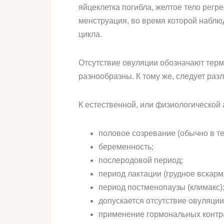
яйцеклетка погибла, желтое тело регр
менструация, во время которой наблюд
цикла.
Отсутствие овуляции обозначают терм
разнообразны. К тому же, следует ра
К естественной, или физиологической 
половое созревание (обычно в те
беременность;
послеродовой период;
период лактации (грудное вскарм
период постменопаузы (климакс)
допускается отсутствие овуляции
применение гормональных контра