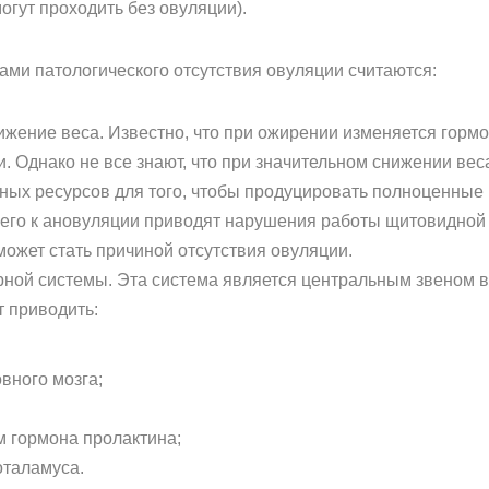
гут проходить без овуляции).
ми патологического отсутствия овуляции считаются:
ижение веса. Известно, что при ожирении изменяется горм
. Однако не все знают, что при значительном снижении вес
жных ресурсов для того, чтобы продуцировать полноценные 
его к ановуляции приводят нарушения работы щитовидной ж
ожет стать причиной отсутствия овуляции.
ной системы. Эта система является центральным звеном в
т приводить:
вного мозга;
 гормона пролактина;
таламуса.