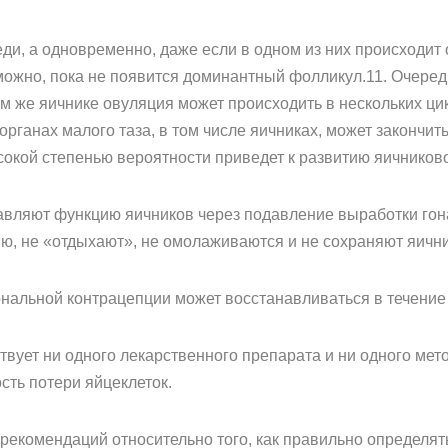
ди, а одновременно, даже если в одном из них происходит о
можно, пока не появится доминантный фолликул.11. Очередн
ом же яичнике овуляция может происходить в нескольких цик
органах малого таза, в том числе яичниках, может закончи
ысокой степенью вероятности приведет к развитию яичников
авляют функцию яичников через подавление выработки гон
ю, не «отдыхают», не омолаживаются и не сохраняют яичн
нальной контрацепции может восстанавливаться в течение
вует ни одного лекарственного препарата и ни одного мет
сть потери яйцеклеток.
х рекомендаций относительно того, как правильно определят