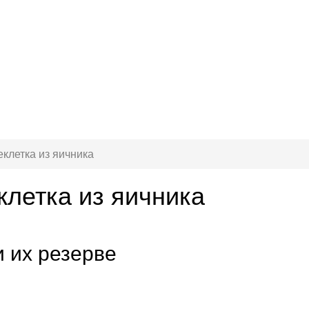
клетка из яичника
клетка из яичника
и их резерве