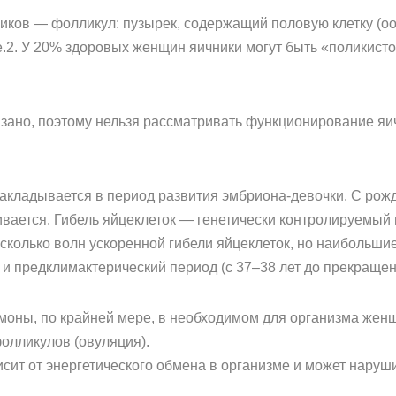
иков — фолликул: пузырек, содержащий половую клетку (оо
.2. У 20% здоровых женщин яичники могут быть «поликист
язано, поэтому нельзя рассматривать функционирование яи
 закладывается в период развития эмбриона-девочки. С ро
вается. Гибель яйцеклеток — генетически контролируемый 
колько волн ускоренной гибели яйцеклеток, но наибольши
 и предклимактерический период (с 37–38 лет до прекраще
рмоны, по крайней мере, в необходимом для организма жен
олликулов (овуляция).
исит от энергетического обмена в организме и может нару