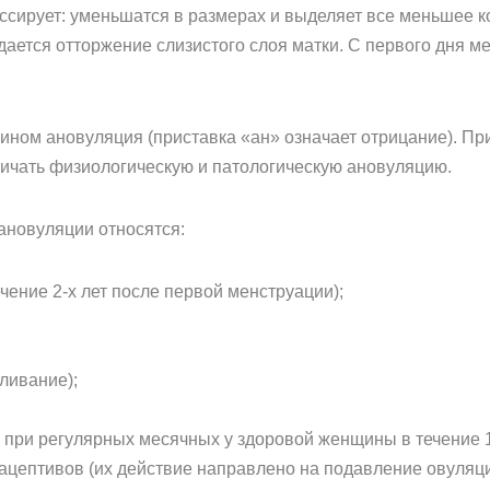
ессирует: уменьшатся в размерах и выделяет все меньшее к
ается отторжение слизистого слоя матки. С первого дня м
ином ановуляция (приставка «ан» означает отрицание). П
зличать физиологическую и патологическую ановуляцию.
ановуляции относятся:
чение 2-х лет после первой менструации);
ливание);
;
 при регулярных месячных у здоровой женщины в течение 1
цептивов (их действие направлено на подавление овуляци