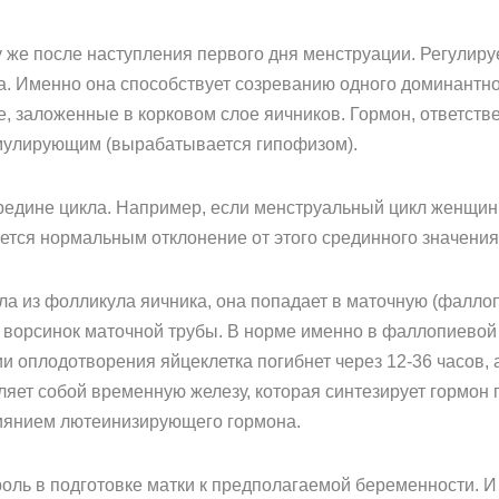
у же после наступления первого дня менструации. Регулиру
а. Именно она способствует созреванию одного доминантно
е, заложенные в корковом слое яичников. Гормон, ответст
мулирующим (вырабатывается гипофизом).
редине цикла. Например, если менструальный цикл женщины
ается нормальным отклонение от этого срединного значения
ла из фолликула яичника, она попадает в маточную (фалло
ь ворсинок маточной трубы. В норме именно в фаллопиевой
ии оплодотворения яйцеклетка погибнет через 12-36 часов,
ляет собой временную железу, которая синтезирует гормон 
лиянием лютеинизирующего гормона.
оль в подготовке матки к предполагаемой беременности. И